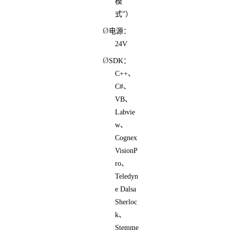
模
式”）
Ø
电源：
24V
Ø
SDK：
C++、
C#、
VB、
Labvie
w、
Cognex
VisionP
ro、
Teledyn
e Dalsa
Sherloc
k、
Stemme