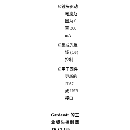
Ø
镜头驱动
电流范
围为 0
至 300
mA
Ø
集成光反
馈 (OF)
控制
Ø
用于固件
更新的
JTAG
或 USB
接口
Gardasoft 的工
业镜头控制器
TR-CL180