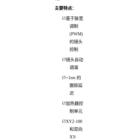
主要特点：
Ø
基于脉宽
调制
(PWM)
的镜头
控制
Ø
镜头自动
调谐
Ø
<1ms 的
跟踪延
迟
Ø
加热器控
制单元
Ø
XY2-100
和双向
XY-