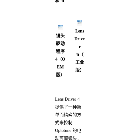
和 4i
Lens
镜头
Drive
驱动
r
程序
4i（
4（O
工业
EM
版）
版）
Lens Driver 4
提供了一种简
单而精确的方
式来控制
Optotune 的电
动可调镜头，