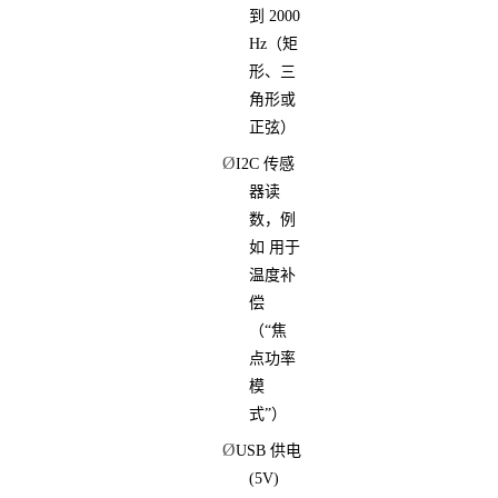
到 2000
Hz（矩
形、三
角形或
正弦）
Ø
I2C 传感
器读
数，例
如 用于
温度补
偿
（“焦
点功率
模
式”）
Ø
USB 供电
(5V)