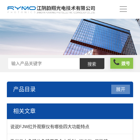
导
航
拨号
产品目录
展开
光学成像
相关文章
测试标板
说说FJW红外观察仪有哪些四大功能特点
照明光源