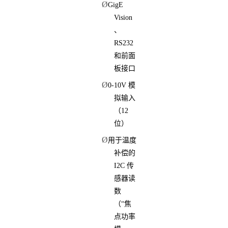
Ø
GigE
Vision
、
RS232
和前面
板接口
Ø
0-10V 模
拟输入
（12
位）
Ø
用于温度
补偿的
I2C 传
感器读
数
（“焦
点功率