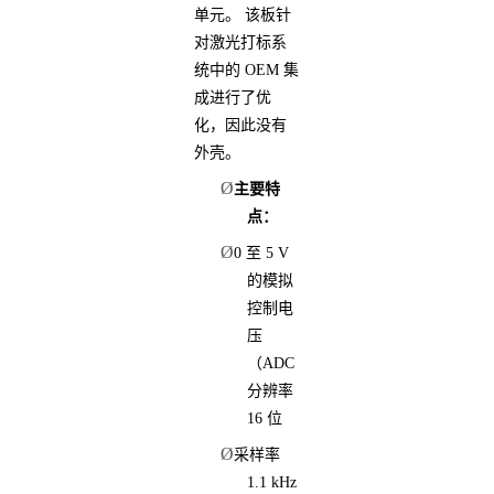
单元。 该板针
对激光打标系
统中的 OEM 集
成进行了优
化，因此没有
外壳。
Ø
主要特
点：
Ø
0 至 5 V
的模拟
控制电
压
（ADC
分辨率
16 位
Ø
采样率
1.1 kHz