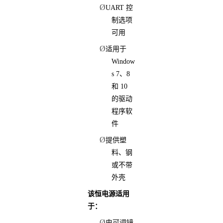
Ø
UART 控
制选项
可用
Ø
适用于
Window
s 7、8
和 10
的驱动
程序软
件
Ø
提供塑
料、钢
或不带
外壳
该恒电源适用
于：
Ø
电可调镜