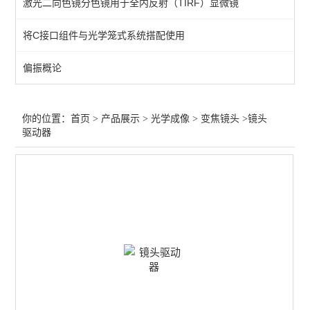
激光二向色镜分色镜用于全内反射（TIRF）显微镜
快门
将C接口组件与光学笼式系统搭配使用
目镜
偏振概论
工业相机
红外镜头
你的位置：
首页
>
产品展示
>
光学成像
>
变焦镜头
>镜头
驱动器
变焦镜头
显微物镜
定焦镜头
紫外镜头
查看全部 >>