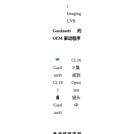
r
Imaging
CVB
Gardasoft 的
OEM 驱动程序
CL16
Gard
0 集
asoft
成到
CL19
Optot
1
une
镜头
Gard
中
asoft