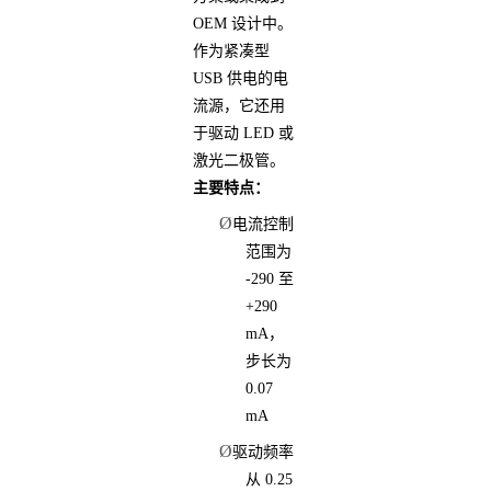
OEM 设计中。
作为紧凑型
USB 供电的电
流源，它还用
于驱动 LED 或
激光二极管。
主要特点：
Ø
电流控制
范围为
-290 至
+290
mA，
步长为
0.07
mA
Ø
驱动频率
从 0.25