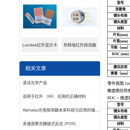
型号
发散角
镜头布局
镜头类型
材料
片长(mm)
片宽(mm)
Lumitek红外显示卡
热释电红外探测器
节距（mm
ROC (mm)
建议应用
相关文章
厚度（mm
清洁光学产品
零件周围 1
散度图仅供
适用于红外 （IR） 应用的正确材料
ROC = 微
型号
Alphalas光电探测器未来科技与应用的璀璨星辰
镜头布局
镜头类型
多通道聚合酶链式反应 (PCR)
材料