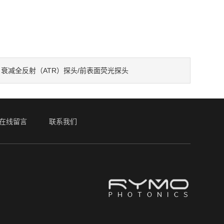
：
衰减全反射（ATR）探头/前表面荧光探头
在线留言
联系我们