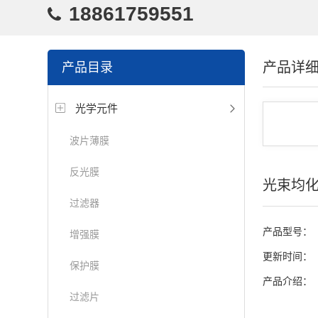
18861759551
产品详
产品目录
光学元件
波片薄膜
反光膜
光束均
过滤器
产品型号：
增强膜
更新时间：
保护膜
产品介绍：
过滤片