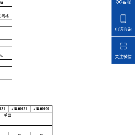
QQ客服
88
形网格
电话咨询
5%
关注微信
131
#18-00121
#18-00109
单面