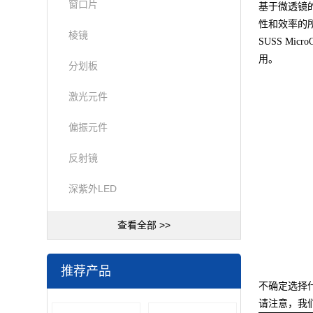
窗口片
基于微透镜
性和效率的
棱镜
SUSS M
用。
分划板
激光元件
偏振元件
反射镜
深紫外LED
查看全部 >>
推荐产品
不确定选择什
请注意，我