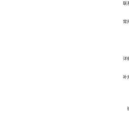
联
常
详
补