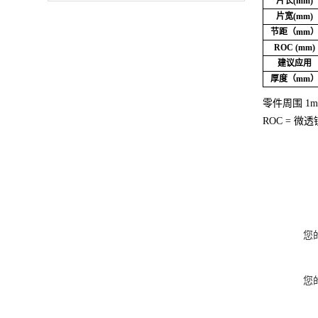
片长(mm)
片宽(mm)
节距（mm
ROC (mm)
建议应用
厚度（mm
零件周围 1
ROC = 微
您
您