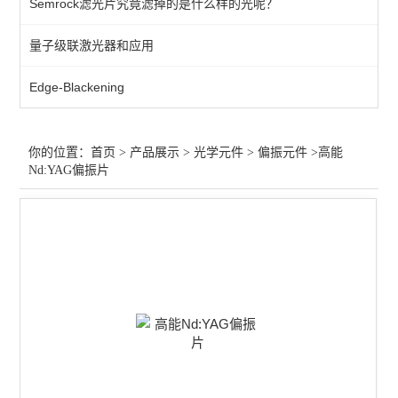
Semrock滤光片究竟滤掉的是什么样的光呢？
过滤器
量子级联激光器和应用
增强膜
Edge-Blackening
保护膜
过滤片
你的位置：
首页
>
产品展示
>
光学元件
>
偏振元件
>高能
Nd:YAG偏振片
笼板
偏光膜
光束整形
分离器
波片
透镜