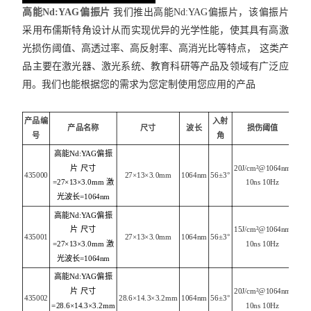
高能Nd:YAG偏振片
我们推出高能Nd:YAG偏振片，该偏振片
采用布儒斯特角设计从而实现优异的光学性能，使其具有高激
光损伤阈值、高透过率、高反射率、高消光比等特点， 这类产
品主要在激光器、激光系统、教育科研等产品及领域有广泛应
用。我们也能根据您的需求为您定制使用您应用的产品
产品编
入射
产品名称
尺寸
波长
损伤阈值
号
角
高能Nd:YAG偏振
片 尺寸
20J/cm²@1064nm
435000
27×13×3.0mm
1064nm
56±3°
=27×13×3.0mm 激
10ns 10Hz
光波长=1064nm
高能Nd:YAG偏振
片 尺寸
15J/cm²@1064nm
435001
27×13×3.0mm
1064nm
56±3°
=27×13×3.0mm 激
10ns 10Hz
光波长=1064nm
高能Nd:YAG偏振
片 尺寸
20J/cm²@1064nm
435002
28.6×14.3×3.2mm
1064nm
56±3°
=28.6×14.3×3.2mm
10ns 10Hz