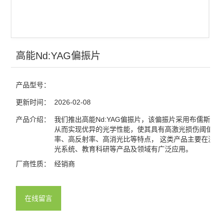
光栅
分光镜
合束镜
高能Nd:YAG偏振片
滤光片
产品型号：
窗口片
更新时间：
2026-02-08
棱镜
产品介绍：
我们推出高能Nd:YAG偏振片，该偏振片采用布儒斯特
从而实现优异的光学性能，使其具有高激光损伤阈值、
率、高反射率、高消光比等特点， 这类产品主要在激
分划板
光系统、教育科研等产品及领域有广泛应用。
激光元件
厂商性质：
经销商
偏振元件
在线留言
反射镜