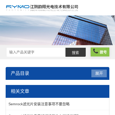
拨号
产品目录
展开
光学元件
相关文章
波片薄膜
Semrock滤光片安装注意事项不要忽略
反光膜