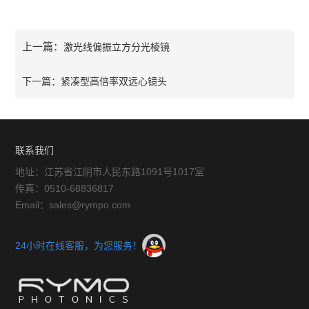
上一篇：
激光线偏振立方分光棱镜
下一篇：
紧凑型高倍率双远心镜头
联系我们
地址：江苏省江阴市人民东路1091号1017室
传真：0510-68836817
Email：sales@rympo.com
24小时在线客服，为您服务！