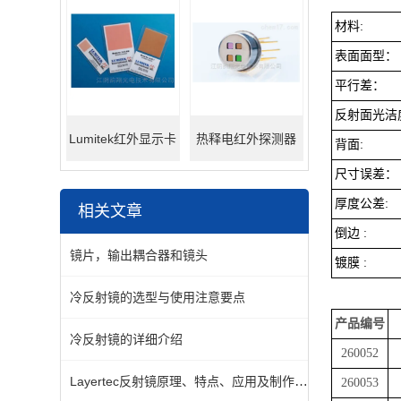
材料:
表面面型：
平行差：
反射面光洁
Lumitek红外显示卡
热释电红外探测器
背面:
尺寸误差：
厚度公差:
相关文章
倒边 :
镜片，输出耦合器和镜头
镀膜 :
冷反射镜的选型与使用注意要点
产品编号
冷反射镜的详细介绍
260052
Layertec反射镜原理、特点、应用及制作工艺
260053