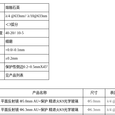
熔融石英
λ/4 @633nm// λ/10@633nm
＜3弧分
度:
40-20// 10-5
细磨
+0.0/-0.1mm
±0.2mm
保护性倒边0.2~0.5mmX45°
见产品列表
产品名称
尺寸
表
平面反射镜 Φ5.0mm AU+保护 精退火K9光学玻璃
Φ5.0mm
λ/4 
平面反射镜 Φ6.3mm AU+保护 精退火K9光学玻璃
Φ6.3mm
λ/4 