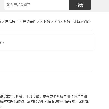
页
>
产品展示
>
光学元件
>
反射镜
>平面反射镜（金膜+保护）
偏转或光束折叠、干涉测量，或在成像系统中用作为光学组
反射膜的反射镜，反射膜选项包括普通保护性铝膜、保护性
。