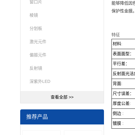
窗口片
能够降低因
保护性金膜
棱镜
分划板
特征
激光元件
材料:
表面面型：
偏振元件
平行差：
反射镜
反射面光洁
深紫外LED
背面:
尺寸误差：
查看全部 >>
厚度公差:
倒边 :
推荐产品
镀膜 :