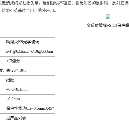
色散造成的光线损失量。我们提供不镀膜、镀反射膜的反射镜，反射膜选
。熔融石英基片合用于紫外应用。
金反射镀膜
+SiO
保护
2
精退火K9光学玻璃
λ/4 @633nm// λ/10@633nm
＜3弧分
度:
40-20// 10-5
细磨
+0.0/-0.1mm
±0.2mm
保护性倒边0.2~0.5mmX45°
见产品列表