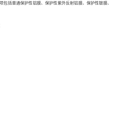
项包括普通保护性铝膜、保护性紫外反射铝膜、保护性银膜、
膜