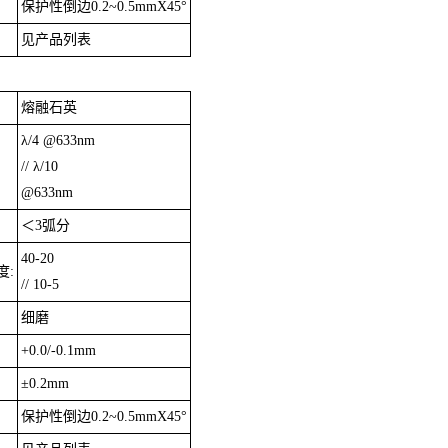
保护性倒边0.2~0.5mmX45°
见产品列表
熔融石英
λ/4 @633nm
// λ/10
@633nm
＜3弧分
40-20
度:
// 10-5
细磨
+0.0/-0.1mm
±0.2mm
保护性倒边0.2~0.5mmX45°