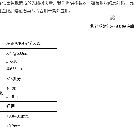
降低因色散造成的光线损失量。我们提供不镀膜、镀反射膜的反射镜，反
性金膜。熔融石英基片合用于紫外应用。
紫外反射铝
+SiO
保护
2
精退火K9光学玻璃
λ/4 @633nm
// λ/10
@633nm
＜3弧分
40-20
度:
// 10-5
细磨
+0.0/-0.1mm
±0.2mm