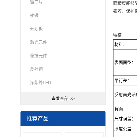
窗口片
面精度能够
银膜、保护
棱镜
分划板
特征
激光元件
材料:
偏振元件
表面面型：
反射镜
平行差：
深紫外LED
反射面光洁
查看全部 >>
背面:
推荐产品
尺寸误差：
厚度公差: