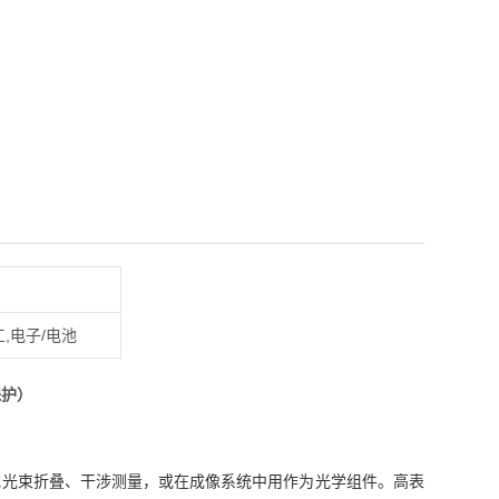
工,电子/电池
保护）
或光束折叠、干涉测量，或在成像系统中用作为光学组件。高表