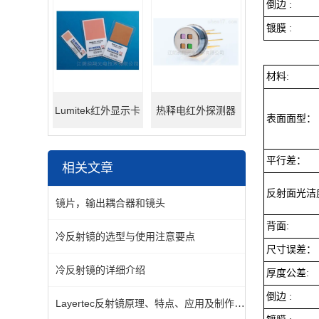
倒边 :
镀膜 :
材料:
Lumitek红外显示卡
热释电红外探测器
表面面型：
平行差：
相关文章
反射面光洁
镜片，输出耦合器和镜头
背面:
冷反射镜的选型与使用注意要点
尺寸误差：
冷反射镜的详细介绍
厚度公差:
倒边 :
Layertec反射镜原理、特点、应用及制作工艺