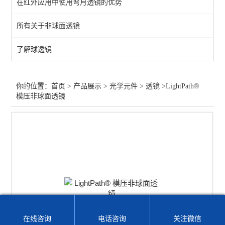
在红外应用中使用弯月透镜的优势
过滤器
所有关于非球面透镜
增强膜
了解球透镜
保护膜
过滤片
你的位置：
首页
>
产品展示
>
光学元件
>
透镜
>LightPath®
模压非球面透镜
笼板
偏光膜
光束整形
分离器
波片
透镜
在线咨询
电话咨询
关注微信