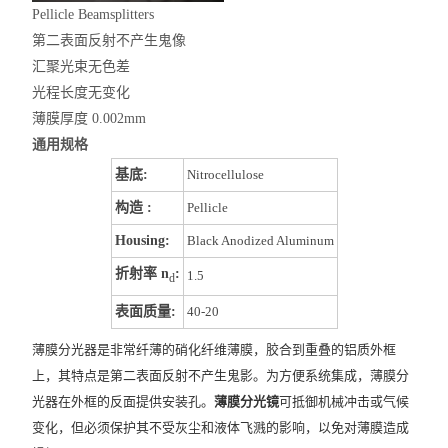
Pellicle Beamsplitters
第二表面反射不产生鬼像
汇聚光束无色差
光程长度无变化
薄膜厚度 0.002mm
通用规格
基底:
Nitrocellulose
构造 :
Pellicle
Housing:
Black Anodized Aluminum
折射率 n
:
1.5
d
表面质量:
40-20
薄膜分光器是非常纤薄的硝化纤维薄膜，胶合到重叠的铝质外框
上，其特点是第二表面反射不产生鬼影。为方便系统集成，薄膜分
光器在外框的反面提供安装孔。
薄膜分光镜
可抵
御机械冲击或气候
变化，但必须保护其不受灰尘和液体飞溅的影响，以免对薄膜造成