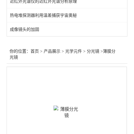
近红外光谱仪的近红外光谱分析原理
过滤器
热电堆探测器利用温差捕获宇宙奥秘
增强膜
成像镜头的加固
保护膜
过滤片
你的位置：
首页
>
产品展示
>
光学元件
>
分光镜
>薄膜分
光镜
笼板
偏光膜
光束整形
分离器
波片
透镜