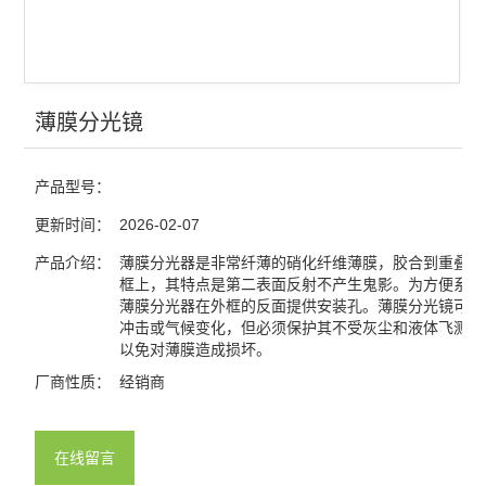
光栅
分光镜
合束镜
薄膜分光镜
滤光片
产品型号：
窗口片
更新时间：
2026-02-07
棱镜
产品介绍：
薄膜分光器是非常纤薄的硝化纤维薄膜，胶合到重叠的
框上，其特点是第二表面反射不产生鬼影。为方便系统
薄膜分光器在外框的反面提供安装孔。薄膜分光镜可抵
分划板
冲击或气候变化，但必须保护其不受灰尘和液体飞溅的
以免对薄膜造成损坏。
激光元件
厂商性质：
经销商
偏振元件
反射镜
在线留言