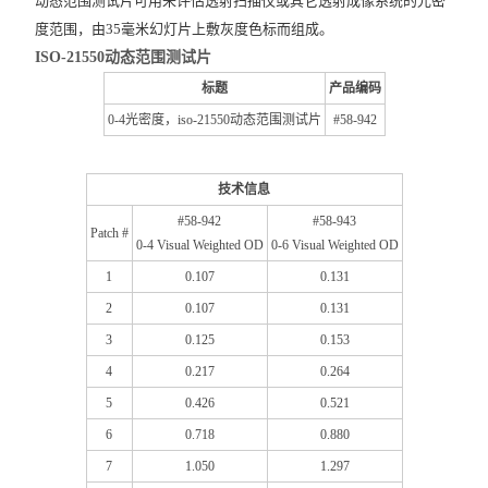
动态范围测试片可用来评估透射扫描仪或其它透射成像系统的光密
度范围，由35毫米幻灯片上敷灰度色标而组成。
ISO-21550动态范围测试片
标题
产品编码
0-4光密度，iso-21550动态范围测试片
#58-942
技术信息
#58-942
#58-943
Patch #
0-4 Visual Weighted OD
0-6 Visual Weighted OD
1
0.107
0.131
2
0.107
0.131
3
0.125
0.153
4
0.217
0.264
5
0.426
0.521
6
0.718
0.880
7
1.050
1.297