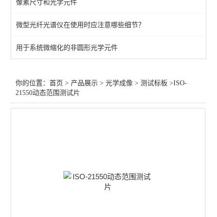
像素尺寸和光学元件
快门
微型光纤光谱仪在使用时应注意哪些细节？
目镜
用于系统微缩化的非圆形光学元件
工业相机
红外镜头
你的位置：
首页
>
产品展示
>
光学成像
>
测试标板
>ISO-
21550动态范围测试片
变焦镜头
显微物镜
定焦镜头
紫外镜头
查看全部 >>