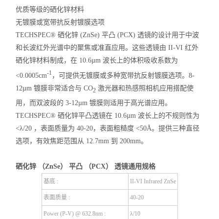
优质等级的硒化
锌
材料
无镀膜或宽带抗反射镀膜选项
TECHSPEC® 硒化锌 (ZnSe) 平
凸
(PCX) 透镜的设计用于中波
和长波红外光谱中的聚焦或准直应用。这些透镜由 II-VI 红外
硒化
锌
材料制成，在 10.6µm 波长上的体积吸收系数为
-1
<0.0005cm
，可提供无镀膜或多种宽带抗反射镀膜选项。8-
12µm 镀膜非常适合与 CO
激光器和热感照相机应用搭配使
2
用，而双波段的 3-12µm 镀膜则适用于高光谱应用。
TECHSPEC®
硒化锌平凸透镜
在 10.6µm 波长上的不规则性为
<λ/20 ，表面质量为 40-20，表面粗糙度 <50Å。提供三种直径
选项，有效焦距范围从 12.7mm 到 200mm。
硒化锌 （ZnSe） 平凸 （PCX） 透镜
通用规格
基底
:
II-VI Infrared ZnSe
表面质量
:
40-20
Power (P-V) @ 632.8nm
:
λ/10