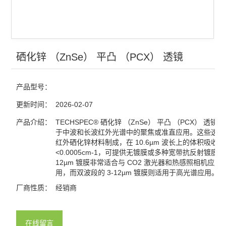
光栅
分光镜
合束镜
硒化锌 （ZnSe） 平凸 （PCX） 透镜
滤光片
产品型号：
窗口片
更新时间：
2026-02-07
棱镜
产品介绍：
TECHSPEC® 硒化锌 （ZnSe） 平凸 （PCX） 透镜
于中波和长波红外光谱中的聚焦或准直应用。这些透镜由 I
红外硒化锌材料制成，在 10.6µm 波长上的体积吸收
分划板
<0.0005cm-1，可提供无镀膜或多种宽带抗反射镀膜选
12µm 镀膜非常适合与 CO2 激光器和热感照相机应用
激光元件
用，而双波段的 3-12µm 镀膜则适用于高光谱应用。
厂商性质：
经销商
偏振元件
反射镜
在线留言