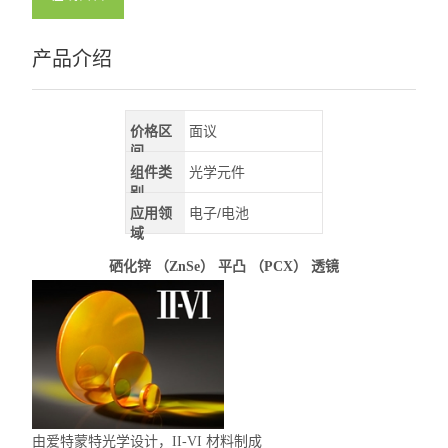
深紫外LED
产品介绍
查看全部 >>
价格区
面议
间
组件类
光学元件
别
应用领
电子/电池
域
硒化锌 （ZnSe） 平凸 （PCX） 透镜
由爱特蒙特光学设计，II-VI 材料制成