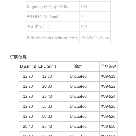
Irregularity (P-V) @ 632.8nm
:
λ/20
有效孔径 CA（mm）
:
90
焦距波长 (nm)
:
10.6
1
<0.0005 @ 10.6μm
Bulk Absorption Coefficient (cm
)
:
订购信息
Dia.(mm)
EFL (mm)
涂层
产品编码
12.70
12.70
Uncoated
#39-519
12.70
20.00
Uncoated
#39-522
12.70
25.40
Uncoated
#39-524
12.70
35.00
Uncoated
#39-525
12.70
50.80
Uncoated
#39-528
25.40
25.40
Uncoated
#39-530