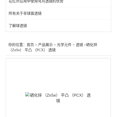
在红外应用中使用弯月透镜的优势
过滤器
所有关于非球面透镜
增强膜
了解球透镜
保护膜
过滤片
你的位置：
首页
>
产品展示
>
光学元件
>
透镜
>硒化锌
（ZnSe） 平凸 （PCX） 透镜
笼板
偏光膜
光束整形
分离器
波片
透镜