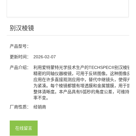
光栅
分光镜
别汉棱镜
合束镜
产品型号：
滤光片
更新时间：
2026-02-07
窗口片
产品介绍：
利用爱特蒙特光学技术生产的TECHSPEC®别汉棱镜
棱镜
精密的同轴仪器棱镜，可用于反转图像。这种图像反转
应用在许多直接观测应用中，替代中继镜头，使得光学
为紧凑。每个棱镜都镀有增透膜和金属镀膜，用于提高
分划板
整体清晰度。本产品具有5弧秒的角度公差，可维持图
率不变。
激光元件
厂商性质：
经销商
偏振元件
反射镜
在线留言