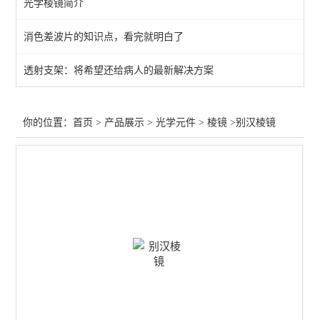
光学棱镜简介
过滤器
消色差波片的知识点，看完就明白了
增强膜
透射支架：将希望还给病人的最新解决方案
保护膜
过滤片
你的位置：
首页
>
产品展示
>
光学元件
>
棱镜
>别汉棱镜
笼板
偏光膜
光束整形
分离器
波片
透镜