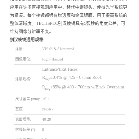
应用在许多直接观测应用中，替代中继镜头，使得光学系统更
为紧凑。每个棱镜都镀有增透膜和金属镀膜，用于提高系统的
整体清晰度。TECHSPEC
别汉棱镜
具有5弧秒的角度公差，可
维持图像分辨率不变。
别汉棱镜
通用规格
涂层:
VIS 0° & Aluminized
图像定位:
Right-Handed
Entrance/Exit Faces:
R
≤0.4% @ 425 - 675nm
Roof:
avg
涂层规格:
R
>85% @ 400 - 700nm w/Black Overpaint
avg
尺寸容差 (mm):
±0.1
基底:
N-BK7
表面质量:
40-20
射线偏差 (°):
0