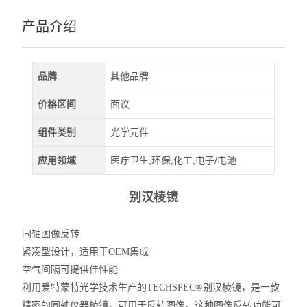
深紫外LED
产品介绍
查看全部 >>
品牌
其他品牌
价格区间
面议
组件类别
光学元件
应用领域
医疗卫生,环保,化工,电子/电池
别汉棱镜
同轴图像反转
紧凑型设计，适用于OEM集成
空气间隔可提供佳性能
利用爱特蒙特光学技术生产的TECHSPEC
®别汉棱镜
，是一款
精密的同轴仪器棱镜，可用于反转图像。这种图像反转功能可