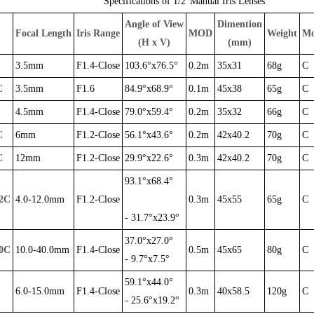
Specifications of 1/2"Manual Iris Lenses
Angle of View
Dimention
Focal Length
Iris Range
MOD
Weight
Mo
(H x V)
(mm)
3.5mm
F1.4-Close
103.6°x76.5°
0.2m
35x31
68g
C
C
3.5mm
F1.6
84.9°x68.9°
0.1m
45x38
65g
C
4.5mm
F1.4-Close
79.0°x59.4°
0.2m
35x32
66g
C
C
6mm
F1.2-Close
56.1°x43.6°
0.2m
42x40.2
70g
C
C
12mm
F1.2-Close
29.9°x22.6°
0.3m
42x40.2
70g
C
93.1°x68.4°
2C
4.0-12.0mm
F1.2-Close
0.3m
45x55
65g
C
- 31.7°x23.9°
37.0°x27.0°
0C
10.0-40.0mm
F1.4-Close
0.5m
45x65
80g
C
- 9.7°x7.5°
59.1°x44.0°
6.0-15.0mm
F1.4-Close
0.3m
40x58.5
120g
C
- 25.6°x19.2°