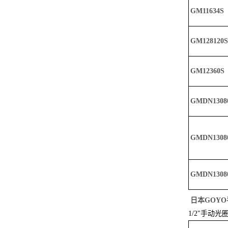
GM11634S
GM128120S
GM12360S
GMDN1308
GMDN1308
GMDN1308
日本GOY
1/2"手动光