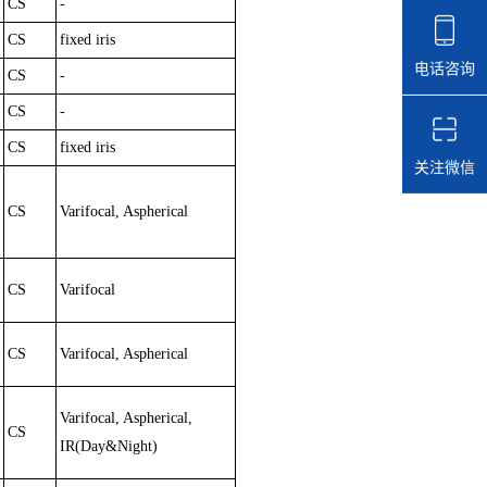
CS
-
CS
fixed iris
电话咨询
CS
-
CS
-
CS
fixed iris
关注微信
CS
Varifocal, Aspherical
CS
Varifocal
CS
Varifocal, Aspherical
Varifocal, Aspherical,
CS
IR(Day&Night)