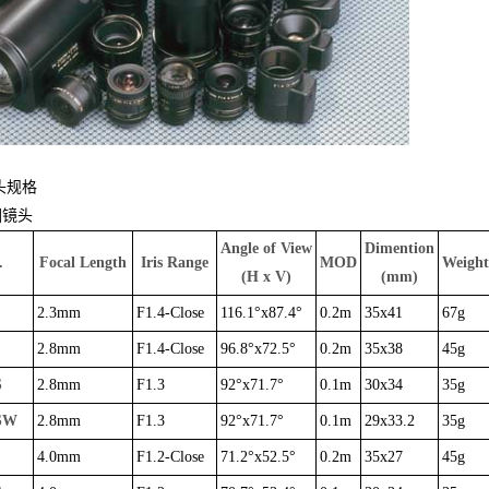
头规格
圈镜头
Angle of View
Dimention
.
Focal Length
Iris Range
MOD
Weight
(H x V)
(mm)
2.3mm
F1.4-Close
116.1°x87.4°
0.2m
35x41
67g
2.8mm
F1.4-Close
96.8°x72.5°
0.2m
35x38
45g
S
2.8mm
F1.3
92°x71.7°
0.1m
30x34
35g
SW
2.8mm
F1.3
92°x71.7°
0.1m
29x33.2
35g
4.0mm
F1.2-Close
71.2°x52.5°
0.2m
35x27
45g