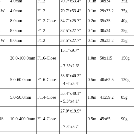
S
4.0mm
F1.2
70.7°x53.4°
0.1m
30x34
35g
SW
4.0mm
F1.2
70.7°x53.4°
0.1m
29x33.2
35g
8.0mm
F1.2-Close
34.7°x25.7°
0.2m
35x35
40g
S
8.0mm
F1.2
37.5°x27.7°
0.1m
30x34
35g
SW
8.0mm
F1.2
37.5°x27.7°
0.1m
29x33.2
35g
13.1°x9.7°
20.0-100.0mm
F1.6-Close
1.0m
50x115
150g
- 3.3°x2.6°
53.6°x40.2°
5.0-60.0mm
F1.6-Close
0.5m
40x62.5
120g
- 4.6°x3.4°
53.4°x40.1°
5.0-50.0mm
F1.4-Close
1.0m
41x59.2
85g
- 5.3°x4.1°
27.0°x19.9°
0S
10.0-400.0mm
F1.4-Close
0.5m
45x65
90g
- 7.5°x5.7°