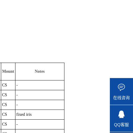
Mount
Notes
CS
-
CS
-
在线咨询
CS
-
CS
fixed iris
CS
-
QQ客服