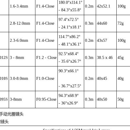
180.0°x114.1°
1.6-3.4mm
F1.4-Close
0.2m
42x52.1
100g
- 84.3°x55.8°
97.4°x72.5°
2.8-12.0mm
F1.4-Close
0.3m
44x60
72g
- 24.1°x18.1°
114.7°x86.2°
2.3-6.0mm
F1.4-Close
0.2m
43x57
100g
- 48.1°x36.1°
92.5°x68.4°
012S
3 - 8mm
F1.2 - Close
0.3m
38.5 x 46
45g
- 35.6°x26.7°
90.3°x66.1°
010S
3.0-8.0mm
F1.0-Close
0.2m
40x45
40g
- 36.7°x27.5°
94.3°x68.9°
095S
3-8mm
F0.95-Close
0.3m
40x50
50g
- 36°x26.9°
O手动光圈镜头
圈镜头