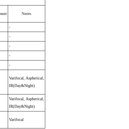
unt
Notes
-
-
-
-
-
Varifocal, Aspherical,
IR(Day&Night)
Varifocal, Aspherical,
IR(Day&Night)
Varifocal