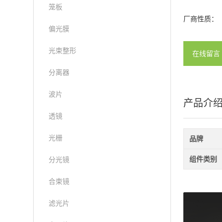
笼板
厂商性质：
偏光膜
光束整形
在线留言
分离器
波片
产品介
透镜
光栅
品牌
组件类别
分光镜
合束镜
滤光片