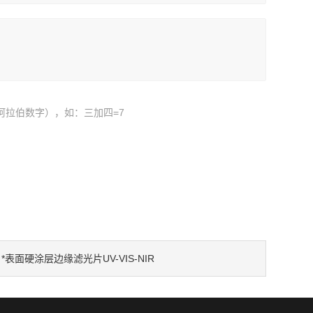
阿拉伯数字），如：三加四=7
：
*表面硬涂层边缘滤光片UV-VIS-NIR