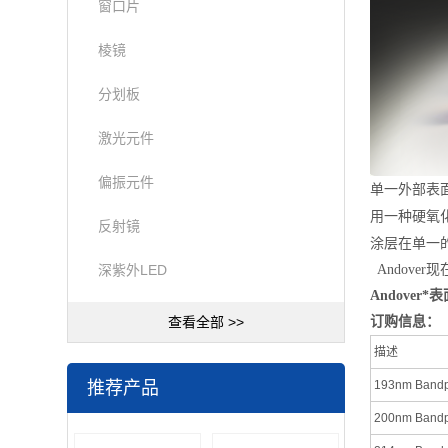
窗口片
棱镜
分划板
激光元件
偏振元件
单一外部表
用
一种硬氧
反射镜
涂层在单一
深紫外LED
Andove
Andover
查看全部 >>
订购信息
：
描述
推荐产品
193nm Bandpas
200nm Bandpas