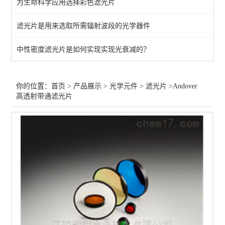
为生命科学应用选择彩色滤光片
过滤器
滤光片是用来选取所需辐射波段的光学器件
增强膜
中性密度滤光片是如何实现实现光衰减的？
保护膜
过滤片
你的位置：
首页
>
产品展示
>
光学元件
>
滤光片
>Andover
高透射带通滤光片
笼板
偏光膜
光束整形
分离器
波片
透镜