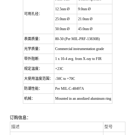
12.5nm Ø
9.0nm Ø
可用孔径：
25.0nm Ø
21.0nm Ø
50.0nm Ø
45.0nm Ø
表面质量：
80-50 (Per MIL-PRF-13830B)
光学质量：
Commercial instrumentation grade
带外阻断:
1 x 10-4 avg. from X-ray to FIR
规定温度：
+23C
大使用温度范围：
-50C to +70C
防潮性能：
Per MIL-C-48497A
机械：
Mounted in an anodized aluminum ring
订购信息：
描述
型号