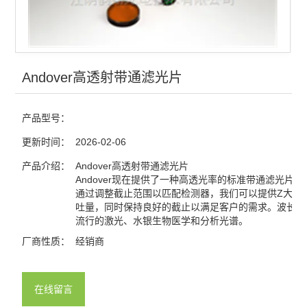
光栅
分光镜
合束镜
Andover高透射带通滤光片
滤光片
产品型号：
窗口片
更新时间：
2026-02-06
棱镜
产品介绍：
Andover高透射带通滤光片
Andover现在提供了一种高透光率的标准带通滤光片的
通过调整截止范围以匹配检测器，我们可以提供Z大可
分划板
吐量，同时保持良好的截止以满足客户的需求。波长包
流行的激光、水银生物医学和分析光谱。
激光元件
厂商性质：
经销商
偏振元件
反射镜
在线留言