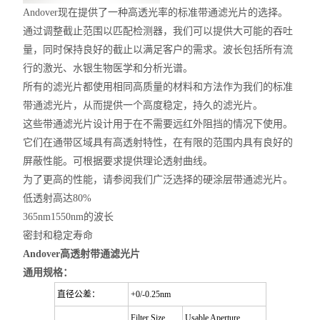
Andover现在提供了一种高透光率的标准带通滤光片的选择。
通过调整
截止
范围以匹配检测器，我们可以提供大可能的吞吐
量，同时保持良好的
截止
以满足客户的需求。波长包括所有流
行的激光、水银生物医学和分析光谱。
所有的滤光片都使用相同高质量的材料和方法作为我们的标准
带通滤光片，从而提供一个高度稳定，持久的滤光片。
这些带通滤光片设计用于在不需要远红外阻挡的情况下使用。
它们在通带区域具有高透射特性，在有限的范围内具有良好的
屏蔽性能。可根据要求提供理论透射曲线。
为了更高的性能，请参阅我们广泛选择的硬涂层带通滤光片。
低透射高达80%
365nm1550nm的波长
密封和稳定寿命
Andover高透射带通滤光片
通用规格：
直径公差：
+0/-0.25nm
Filter Size
Usable Aperture