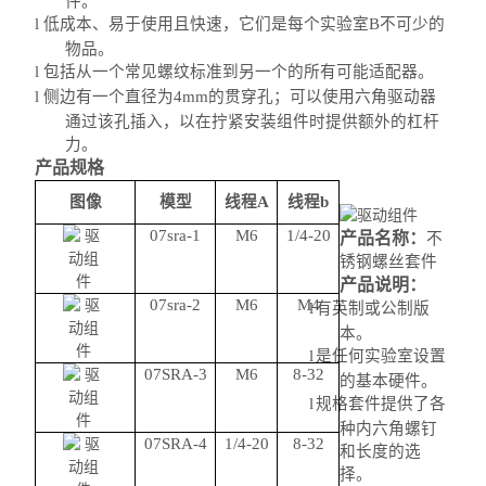
件。
l
低成本、易于使用且快速，它们是每个实验室B不可少的
物品。
l
包括从一个常见螺纹标准到另一个的所有可能适配器。
l
侧边有一个直径为4mm的贯穿孔；可以使用六角驱动器
通过该孔插入，以在拧紧安装组件时提供额外的杠杆
力。
产品规格
图像
模型
线程A
线程b
07sra-1
M6
1/4-20
产品名称：
不
锈钢螺丝套件
产品说明：
07sra-2
M6
M4
l
有英制或公制版
本。
l
是任何实验室设置
07SRA-3
M6
8-32
的基本硬件。
l
规格套件提供了各
种内六角螺钉
07SRA-4
1/4-20
8-32
和长度的选
择。