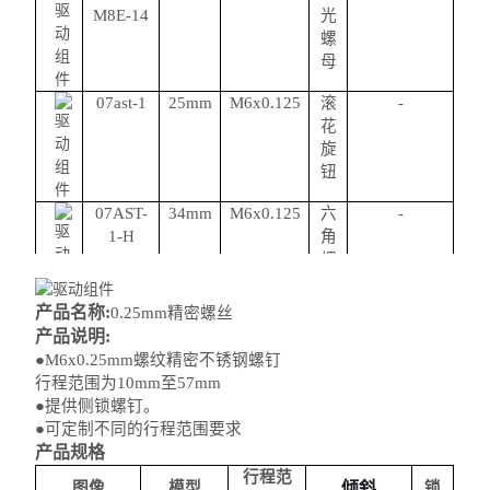
M8E-14
光
螺
母
07ast-1
25mm
M6x0.125
滚
-
花
旋
钮
07AST-
34mm
M6x0.125
六
-
1-H
角
螺
丝
产品名称:
0.25mm精密螺丝
产品说明:
●M6x0.25mm螺纹精密不锈钢螺钉
行程范围为10mm至57mm
●提供侧锁螺钉。
●可定制不同的行程范围要求
产品规格
行程范
图像
模型
倾斜
锁