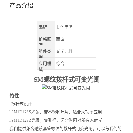
产品介绍
品牌
其他品牌
价格区
面议
间
组件类
光学元件
别
应用领
综合
域
SM螺纹拨杆式可变光阑
特性
l
拨杆式设计
l
SM1D12SS光阑，带不锈钢叶片，适合大功率应用
l
SM1D12SZ光阑，零孔径，闭合时阻挡所有入射光
我们
提供兼容透镜套管螺纹的拨杆式可变光阑，可以与我们的