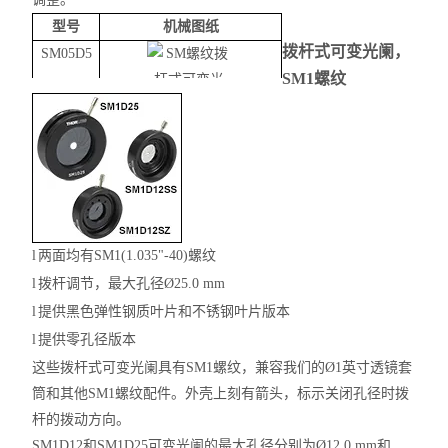
型号
机械图纸
拨杆式可变光阑，
SM05D5
SM1螺纹
l
两面均有
SM1(1.035"-40)螺纹
l
拨杆调节，最大孔径Ø
25.0 mm
l
提供黑色弹性钢质叶片和不锈钢叶片版本
l
提供零孔径版本
这些拨杆式可变光阑具有
SM1螺纹，兼容我们的Ø1英寸透镜套
筒和其他SM1螺纹配件。外壳上刻有箭头，标示关闭孔径时拨
杆的拨动方向。
SM1D12和SM1D25可变光阑的最大孔径分别为Ø12.0 mm和