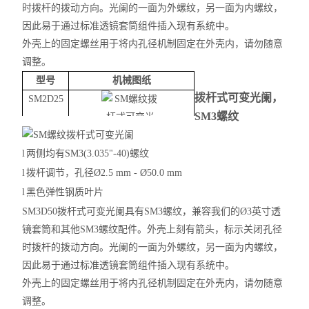
时拨杆的拨动方向。光阑的一面为外螺纹，另一面为内螺纹，
因此易于通过标准透镜套筒组件插入现有系统中。
外壳上的固定螺丝用于将内孔径机制固定在外壳内，请勿随意
调整。
型号
机械图纸
拨杆式可变光阑，
SM2D25
SM3螺纹
l
两侧均有
SM3(3.035"-40)螺纹
l
拨杆调节，孔径Ø
2.5 mm - Ø50.0 mm
l
黑色弹性钢质叶片
SM3D50拨杆式可变光阑具有SM3螺纹，兼容我们的Ø3英寸透
镜套筒和其他SM3螺纹配件。外壳上刻有箭头，标示关闭孔径
时拨杆的拨动方向。光阑的一面为外螺纹，另一面为内螺纹，
因此易于通过标准透镜套筒组件插入现有系统中。
外壳上的固定螺丝用于将内孔径机制固定在外壳内，请勿随意
调整。