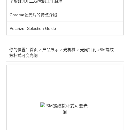
了解硅光电二极管的工作原理
光学平台
Chroma滤光片的特点介绍
位移台
Polarizer Selection Guide
零件
光阑针孔
你的位置：
首页
>
产品展示
>
光机械
>
光阑针孔
>SM螺纹
拨杆式可变光阑
支架
转轮
旋转台
固定器
光学安装座
适配器