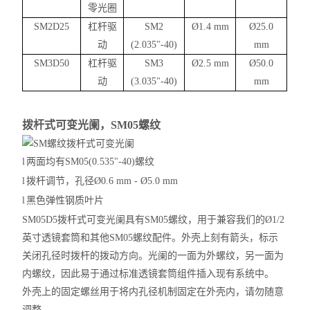
零光圈
SM2D25
杠杆驱
SM2
Ø
1.4 mm
Ø
25.0
动
(2.035"-40)
mm
SM3D50
杠杆驱
SM3
Ø
2.5 mm
Ø
50.0
动
(3.035"-40)
mm
拨杆式可变光阑，
SM05螺纹
l
两面均有
SM05(0.535"-40)螺纹
l
拨杆调节，孔径Ø
0.6 mm - Ø5.0 mm
l
黑色弹性钢质叶片
SM05D5拨杆式可变光阑具有SM05螺纹，用于兼容我们的Ø1/2
英寸透镜套筒和其他SM05螺纹配件。外壳上刻有箭头，标示
关闭孔径时拨杆的拨动方向。光阑的一面为外螺纹，另一面为
内螺纹，因此易于通过标准透镜套筒组件插入现有系统中。
外壳上的固定螺丝用于将内孔径机制固定在外壳内，请勿随意
调整。