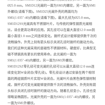
Ø25.0 mm。SM1D12光阑的一面为SM1内螺纹，另一面为SM1
外螺纹(请看下图)。SM1D25光阑外壳的两面均为
SM1(1.035"-40)内螺纹(请看下图)，最大孔径为Ø25.0 mm。
SM1D12SS光阑具有不锈钢叶片，与传统的弹性钢质光阑相
比，适合更高功率的应用。其孔径可以在最大直径12.0 mm到
最小直径1.0 mm之间连续变化。拨杆式设计能够提供数千次的
流畅操作。外壳上刻有箭头标示关闭孔径时拨杆的拨动方向。
我们的这种光阑采用的是磁性不锈钢材料，硬度好，比典型无
磁不锈钢具有更长的使用寿命。此光阑的一面为
SM1(1.035"-40)内螺纹，另一面为SM1外螺纹。
SM1D12SZ零孔径可变光阑的孔径可以从最大直径12.0 mm连
续变化到W全闭合(零孔
径)。零孔径设计通过安装在两个相邻
面的两组钢质叶片实现W全闭合。光阑叶片由黑色弹性钢材制
成，拨杆式可变光阑能够提供数千次的流畅操作。外壳刻有箭
头标示关闭孔径时拨杆的拨动方向。随着孔径变小，孔径也变
得略呈椭圆形。光阑外壳的一面为SM1(1.035"-40)内螺纹，另
一面为SM1外螺纹。