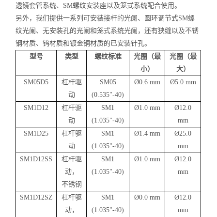
透镜套管系统、SM螺纹安装座以及笼式系统配合使用。
另外，
我们
提供一系列可安装接杆的光阑、圆环调节式SM螺
纹光阑、无安装孔的光阑和
笼式
系统光阑，还有狭缝以及不锈
钢材质、钨材质和镀金铜材质的已安装针孔。
型号
类型
螺纹标准
光圈（最
光圈（最
小）
大）
SM05D5
杠杆驱
SM05
Ø
0.6 mm
Ø5.0 mm
动
(0.535"-40)
SM1D12
杠杆驱
SM1
Ø
1.0 mm
Ø
12.0
动
(1.035"-40)
mm
SM1D25
杠杆驱
SM1
Ø
1.4 mm
Ø
25.0
动
(1.035"-40)
mm
SM1D12SS
杠杆驱
SM1
Ø
1.0 mm
Ø
12.0
动，
(1.035"-40)
mm
不锈钢
SM1D12SZ
杠杆驱
SM1
Ø
0.0 mm
Ø
12.0
动，
(1.035"-40)
mm