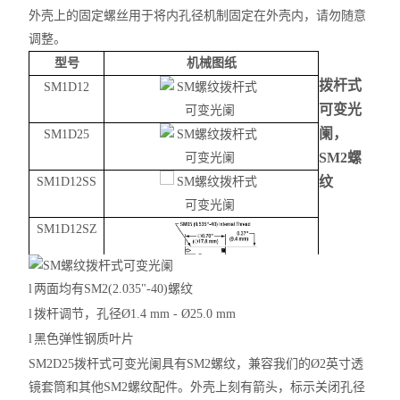
外壳上的固定螺丝用于将内孔径机制固定在外壳内，请勿随意
调整。
型号
机械图纸
拨杆式
SM1D12
可变光
阑，
SM1D25
SM2螺
纹
SM1D12SS
SM1D12SZ
l
两面均有
SM2(2.035"-40)螺纹
l
拨杆调节，孔径Ø
1.4 mm - Ø25.0 mm
l
黑色弹性钢质叶片
SM2D25拨杆式可变光阑具有SM2螺纹，兼容我们的Ø2英寸透
镜套筒和其他SM2螺纹配件。外壳上刻有箭头，标示关闭孔径