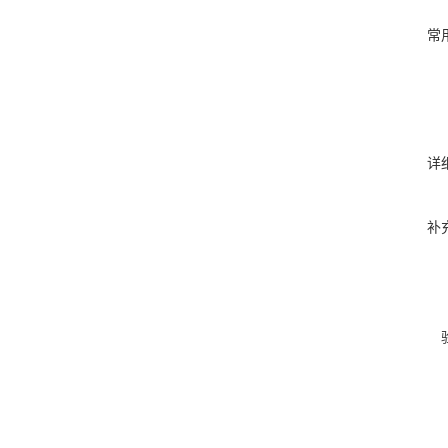
常
详
补