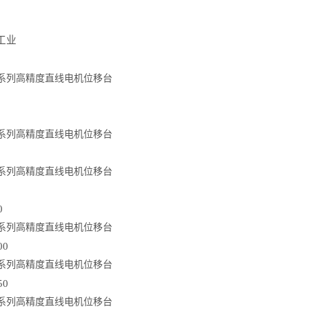
⼯业
0
00
50