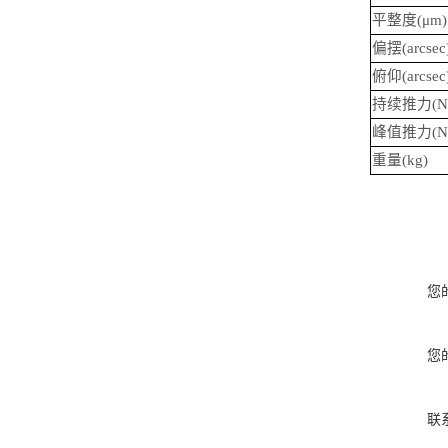
平整度(
μm
)
偏摆(arcsec
俯仰(arcsec
持续推⼒(N
峰值推⼒(N
重量(kg)
您
您
联