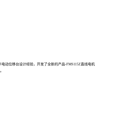
年电动
位移台
设计经验，开发了全新的产品-FMS115Z直线电机
台。