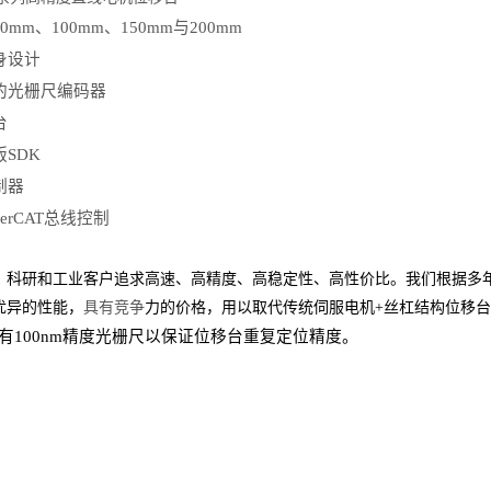
mm、100mm、150mm与200mm
⾝设计
的光栅
尺
编码器
台
SDK
制器
herCAT
总线控制
，科研和
⼯
业客
⼾
追求
⾼
速、
⾼
精度、
⾼
稳定性、
⾼
性价
⽐
。
我们
根据多
优异的性能，
具有竞争
⼒
的价格，
⽤
以取代传统伺服电机
+丝杠结构位移
配有100nm精度光栅
尺以保证位移台重复
定位精度。