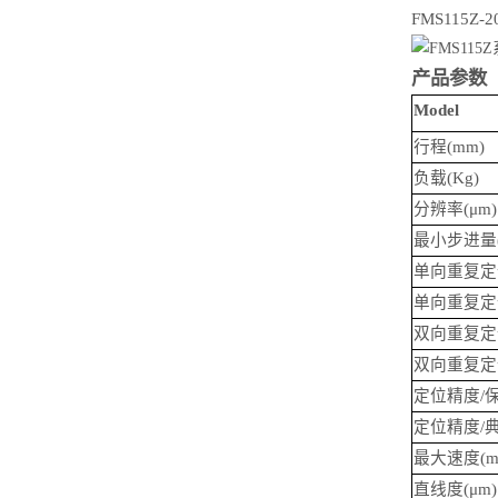
FMS115Z-2
产品参数
Model
⾏程(mm)
负载(Kg)
分辨率(
μm
)
最⼩步进量
单向重复定
单向重复定
双向重复定
双向重复定
定位精度/保
定位精度/典
最⼤速度(mm
直线度(
μm
)