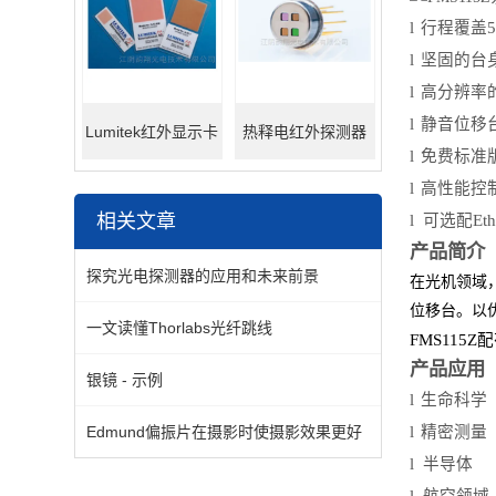
l
⾏程覆盖50
l
坚固的台
l
高分辨率
l
静音位移
Lumitek红外显示卡
热释电红外探测器
l
免费标准版
l
高性能控
相关文章
l
可选配
Et
产品简介
探究光电探测器的应用和未来前景
在光机领域
位移台。以
一文读懂Thorlabs光纤跳线
FMS115Z
产品应用
银镜 - 示例
l
生命科学
Edmund偏振片在摄影时使摄影效果更好
l
精密测量
l
半导体