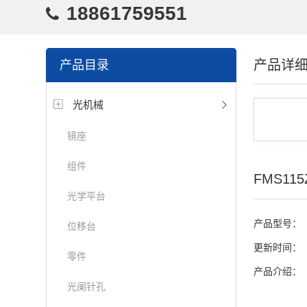
18861759551
产品详
产品目录
光机械
镜座
组件
FMS1
光学平台
产品型号：
位移台
更新时间：
零件
产品介绍：
光阑针孔