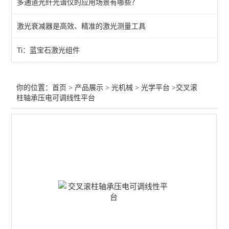
多通道光纤光谱仪的应用场景有哪些？
光学平台
激光衰减器是高效、精准的激光测量工具
位移台
Ti：蓝宝石激光组件
零件
光阑针孔
你的位置：
首页
>
产品展示
>
光机械
>
光学平台
>交叉滚
柱轴承压电可调线性平台
支架
转轮
旋转台
固定器
光学安装座
适配器