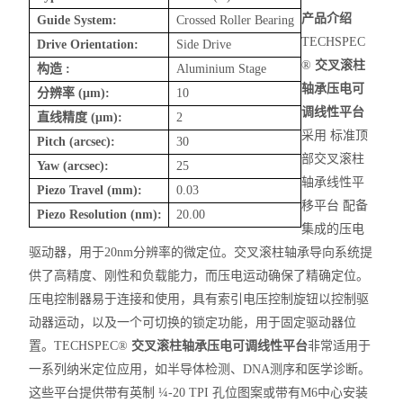
产品介绍
Guide System:
Crossed Roller Bearing
TECHSPEC
Drive Orientation:
Side Drive
®
交叉滚柱
构造
:
Aluminium
Stage
轴承压电可
分辨率
(
μm
):
10
调线性平台
直线精度
(
μm
):
2
采用 标准顶
Pitch (arcsec):
30
部交叉滚柱
Yaw (arcsec):
25
轴承线性平
Piezo Travel (mm):
0.03
移平台 配备
Piezo Resolution (nm):
20.00
集成的压电
驱动器，用于20nm分辨率的微定位。交叉滚柱轴承导向系统提
供了高精度、刚性和负载能力，而压电运动确保了精确定位。
压电控制器易于连接和使用，具有索引电压控制旋钮以控制驱
动器运动，以及一个可切换的锁定功能，用于固定驱动器位
置。TECHSPEC®
交叉滚柱轴承压电可调线性平台
非常适用于
一系列纳米定位应用，如半导体检测、DNA测序和医学诊断。
这些平台提供带有英制 ¼-20 TPI 孔位图案或带有M6中心安装