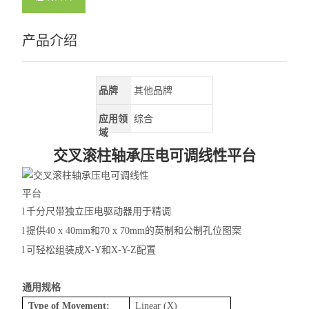
产品介绍
品牌
其他品牌
应用领
综合
域
交叉滚柱轴承压电可调线性平台
l
千分尺带独立压电驱动器用于精调
l
提供
40 x 40mm和70 x 70mm的英制和公制孔位图案
l
可轻松组装成
X-Y和X-Y-Z配置
通用规格
Type of Movement:
Linear (X)