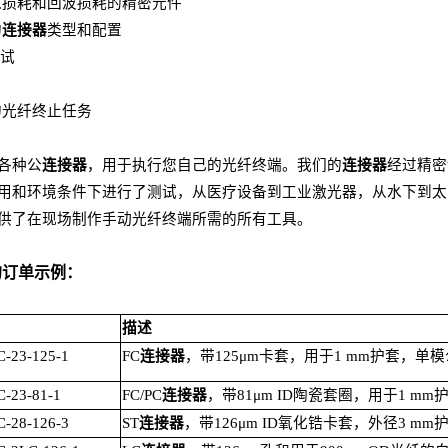
入损耗和回波损耗的精密元件
的
连接器
类型和配置
试
的光纤终止任务
：
各种公
连接器
，用于执行您自己的光纤终端。我们的
连接器
经过精密
用和环境条件下进行了测试，从医疗设备到工业激光器，从水下到太
供了在现场制作手动光纤终端所需的所有工具。
的订单示例：
描述
-23-125-1
FC
连接器
，带
125μm
卡套，用于
1 mm
护套，单模
-23-81-1
FC/PC
连接器
，带
81μm ID
陶瓷套圈，用于
1 mm
-28-126-3
ST
连接器
，带
126μm ID
氧化锆卡套，外径
3 mm