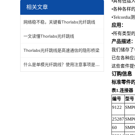
•
具有低插
相关文章
•
各种各样
•Telcordia
测
网络稳不稳，关键看Thorlabs光纤跳线
应用：
•
所有类型
一文读懂Thorlabs光纤跳线
产品描述
我们储存了
Thorlabs光纤跳线是高速通信的隐形桥梁
已在各种应
什么是单模光纤跳线？使用注意事项是什么？
这些套件提
订购信息
标准零件
表
1.
连接器
编号
型号
9122
SMPC
25287
SMPC
60
SMPC