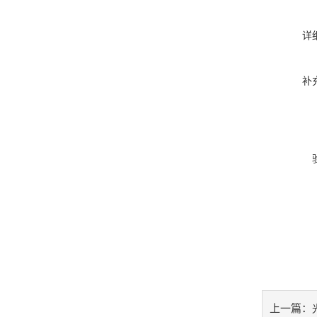
详
补
上一篇：