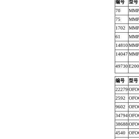
编号
型号
70
MMPC
75
MMPC
1702
MMPC
61
MMPC
14810
MMP
14047
MMP
49730
E200
编号
型号
22279
OFOC
2592
OFOC
9602
OFOC
34794
OFO
38688
OFO
4540
OFOC