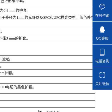
白色锥形缓冲套。
为
0.9 mm
的护套。
在线咨询
用于外径为
1mm
的光纤以及
SPC
和
UPC
抛光类型。蓝色外壳
套。
QQ客服
外径
3 mm
的护套。
C
抛光。
电话咨询
。
mm
护套。
关注微信
 OD
电缆的黑色护套。