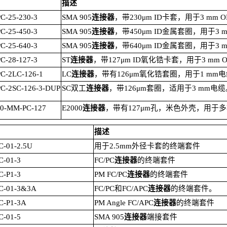
描述
-25-230-3
SMA 905
连接器
，带
230μm ID
卡套，用于
3 mm 
-25-450-3
SMA 905
连接器
，带
450μm ID
金属套圈，用于
3 
-25-640-3
SMA
905
连接器
，带
640μm ID
金属套圈，用于
3 
-28-127-3
ST
连接器
，带
127μm ID
氧化锆卡套，用于
3 mm 
C-2LC-126-1
LC
连接器
，带有
126μm
氧化锆套圈，用于
1 mm
电
C-2SC-126-3-DUP
SC
双工
连接器
，带
126μm
套圈，适用于
3 mm
电缆
0-MM-PC-127
E2000
连接器
，带有
127μm
孔，米色外壳，用于多
描述
-01-2.5U
用于
2.5mm
外径卡套的终端套件
-01-3
FC/PC
连接器
的终端套件
-P1-3
PM FC/PC
连接器
的终端套件
C-01-3&3A
FC/PC
和
FC/APC
连接器
的终端套件。
C-P1-3A
PM Angle FC/APC
连接器
的终端套件
-01-5
SMA 905
连接器
端接套件