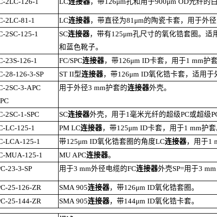
-2LC-126-1
LC
连接器
，带
126μm
孔和用于
900μm OD
光纤的
-2LC-81-1
LC
连接器
，带直径为
81μm
的陶瓷卡套，用于外径
-2SC-125-1
SC
连接器
，带有
125μm
孔尺寸的氧化锆套圈。适
和蓝色靴子。
-23S-126-1
FC/SPC
连接器
，带
126μm ID
卡套，用于
1 mm
护
-28-126-3-SP
ST II
型
连接器
，带
126μm ID
氧化锆卡套，适用于
C-2SC-3-APC
用于外径
3 mm
护套的
连接器
外壳。
APC
-2SC-1-SPC
SC
连接器
外壳，用于
1
毫米光纤的超级
PC
或超级
P
-LC-125-1
PM LC
连接器
，带
125μm ID
卡套，用于
1 mm
护套
C-LCA-125-1
带
125μm ID
氧化锆套圈的角度
LC
连接器
，用于
1 
C-MUA-125-1
MU APC
连接器
。
-23-3-SP
用于
3 mm
外径电缆的
FC
连接器
外壳
SP=
用于
3 mm
C-25-126-ZR
SMA 905
连接器
，带
126μm ID
氧化锆套圈。
-25-144-
ZR
SMA 905
连接器
，带
144μm ID
氧化锆卡套。