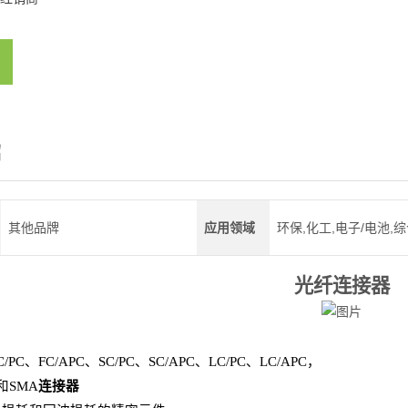
绍
其他品牌
应用领域
环保,化工,电子/电池,
光纤连接器
C/PC
、
FC/APC
、
SC/PC
、
SC/APC
、
LC/PC
、
LC/APC
，
和
SMA
连接器