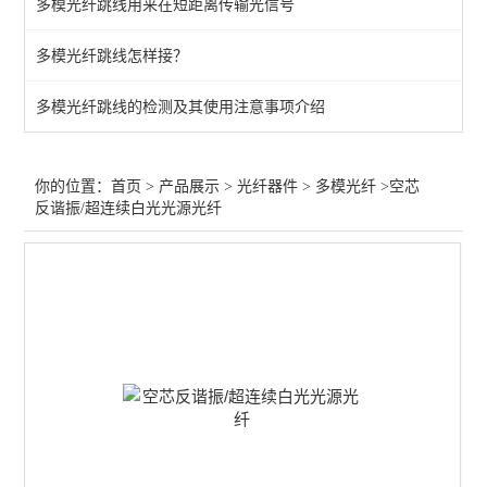
多模光纤跳线用来在短距离传输光信号
光纤准直器
多模光纤跳线怎样接？
液芯光导
多模光纤跳线的检测及其使用注意事项介绍
光纤光栅
光纤探头
你的位置：
首页
>
产品展示
>
光纤器件
>
多模光纤
>​空芯
反谐振/超连续白光光源光纤
多模光纤
光纤跳线
查看全部 >>