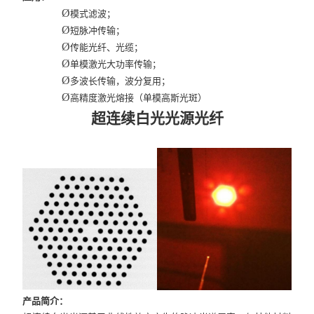
Ø
模式滤波；
Ø
短脉冲传输；
Ø
传能光纤、光缆；
Ø
单模激光大功率传输；
Ø
多波长传输，波分复用；
Ø
高精度激光熔接（单模高斯光斑）
超连续白光光源光纤
产品简介：