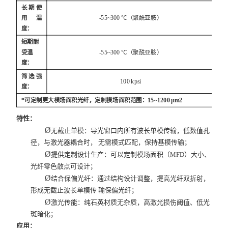
长期使
用温
-55~300 ℃（聚酰亚胺）
度：
短期耐
受温
-55~300 ℃（聚酰亚胺）
度：
筛选强
100 kpsi
度：
*可定制更大模场面积光纤，定制模场面积范围：15~1200 µm2
特性：
Ø
无截止单模：导光窗口内所有波长单模传输，低数值孔
径，与激光器耦合时， 无需模式匹配，保持基模传输；
Ø
提供定制设计生产：可以定制模场面积（MFD）大小、
光纤零色散点可设计；
Ø
结合保偏光纤：通过结构设计调整，提高光纤双折射，
形成无截止波长单模传 输保偏光纤；
Ø
激光传能：纯石英材质无杂质，高激光损伤阈值、低光
斑暗化；
应用：