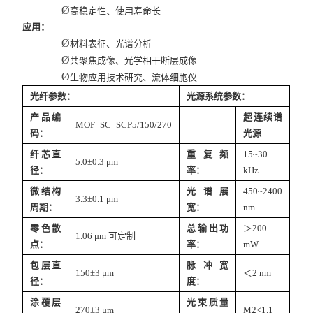
Ø
高稳定性、使用寿命长
应用：
Ø
材料表征、光谱分析
Ø
共聚焦成像、光学相干断层成像
Ø
生物应用技术研究、流体细胞仪
光纤参数：
光源系统参数：
产品编
超连续谱
MOF_SC_SCP5/150/270
码：
光源
纤芯直
重复频
15~30
5.0±0.3 μm
径：
率：
kHz
微结构
光谱展
450~2400
3.3±0.1 μm
周期：
宽：
nm
零色散
总输出功
＞200
1.06 μm 可定制
点：
率：
mW
包层直
脉冲宽
150±3 μm
＜2 nm
径：
度：
涂覆层
光束质量
270±3 μm
M2<1.1