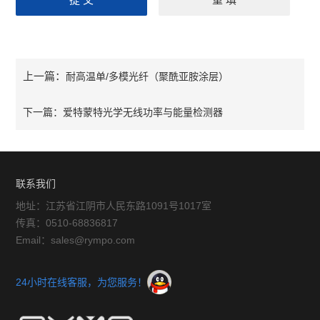
上一篇：
耐高温单/多模光纤（聚酰亚胺涂层）
下一篇：
爱特蒙特光学无线功率与能量检测器
联系我们
地址：江苏省江阴市人民东路1091号1017室
传真：0510-68836817
Email：sales@rympo.com
24小时在线客服，为您服务！