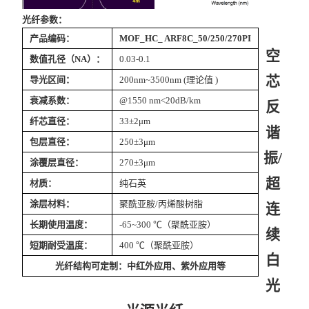
光纤参数：
产品编码：
MOF_HC_ ARF8C_50/250/270PI
空
数值孔径（NA）：
0.03-0.1
芯
导光区间：
200nm~3500nm (理论值 )
衰减系数：
@1550 nm<20dB/km
反
纤芯直径：
33±2μm
谐
包层直径：
250±3μm
振/
涂覆层直径：
270±3μm
超
材质：
纯石英
涂层材料：
聚酰亚胺/丙烯酸树脂
连
长期使用温度：
-65~300 ℃（聚酰亚胺）
续
短期耐受温度：
400 ℃（聚酰亚胺）
白
光纤结构可定制：中红外应用、紫外应用等
光