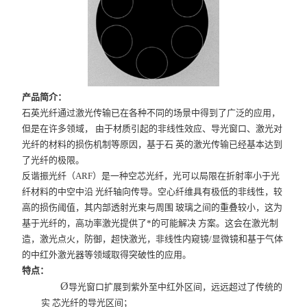
产品简介：
石英光纤通过激光传输已在各种不同的场景中得到了广泛的应用，
但是在许多领域， 由于材质引起的非线性效应、导光窗口、激光对
光纤的材料的损伤机制等原因，基于石 英的激光传输已经基本达到
了光纤的极限。
反谐振光纤（ARF）是一种空芯光纤，光可以局限在折射率小于光
纤材料的中空中沿 光纤轴向传导。空心纤维具有极低的非线性，较
高的损伤阈值，其内部透射光束与周围 玻璃之间的重叠较小，这为
基于光纤的，高功率激光提供了*的可能解决 方案。这会在激光制
造，激光点火，防御，超快激光，非线性内窥镜/显微镜和基于气体
的中红外激光器等领域取得突破性的应用。
特点：
Ø
导光窗口扩展到紫外至中红外区间，远远超过了传统的
实 芯光纤的导光区间；