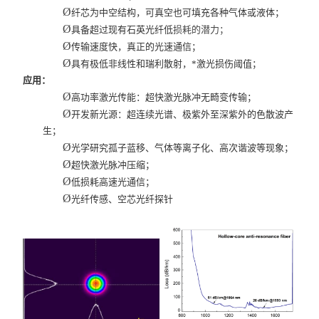
Ø
纤芯为中空结构，可真空也可填充各种气体或液体；
Ø
具备超过现有石英光纤低
损耗的潜力；
Ø
传输速度快，真正的光速通信；
Ø
具有极低非线性和瑞利散射，*激光损伤阈值；
应用：
Ø
高功率激光传能：超快激光脉冲无畸变传输；
Ø
开发新光源：超连续光谱、极紫外至深紫外的色散波产
生；
Ø
光学研究孤子蓝移、气体等离子化、高次谐波等现象；
Ø
超快激光脉冲压缩；
Ø
低损耗高速光通信；
Ø
光纤传感、空芯光纤探针