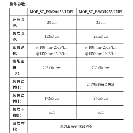
性能参数：
MOF_SC_ESM20/153/173PI
MOF_SC_ESM35/255/275PI
纤芯直
20 µm
35 μm
径：
包层直
153±3 µm
255±3 µm
径：
衰减系
@1064 nm<20dB/km
@1064 nm<20dB/km
数：
@1550 nm<15dB/km
@1550 nm<10dB/km
模场面
2
2
积
225±30 µm
730±50 µm
（*）：
芯包层
高纯熔融石英玻璃
材料：
芯包层
173±5 µm
275±5 µm
材料：
包层不
≤0.1
≤0.1
圆度：
涂层材
聚酰亚胺/丙烯酸树脂
料：