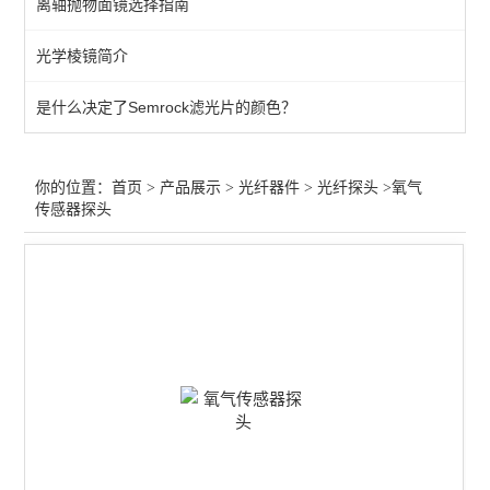
离轴抛物面镜选择指南
光纤准直器
光学棱镜简介
液芯光导
是什么决定了Semrock滤光片的颜色？
光纤光栅
光纤探头
你的位置：
首页
>
产品展示
>
光纤器件
>
光纤探头
>氧气
传感器探头
多模光纤
光纤跳线
查看全部 >>