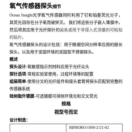
氧气传感器探头
细
节
Ocean Insight光学氧气传感器同时利用了钌和铂基荧光分子，
其荧光因存在分子氧而被猝灭。 我们将这些分子嵌入薄膜中，
然后将其应用于光纤探针的尖头
或用于非侵入式测量的可粘贴
的贴片。
氧气传感器探头的设计包括：用于精细空间分辨率应用的细长
探头，以及用于坚固环境的坚固型不锈钢探头。
概述
探头设计-
氧敏感指示剂材料应用于光纤尖头
探针选项
-常规实验室使用，过程环境等的配置
组装简单
-使用分叉的光纤组件和接头套管将探头匹配到完整的
传感器系统
硅树脂外镀膜
-可选镀膜可排除环境光和交叉荧光
规格
视型号而定
设计制造：
BIFBORO-1000-2/21-02