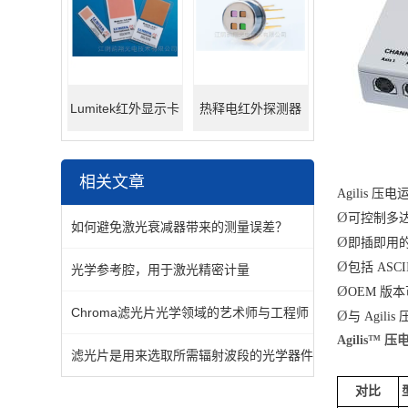
Lumitek红外显示卡
热释电红外探测器
相关文章
Agilis
Ø
可控制多达
如何避免激光衰减器带来的测量误差？
Ø
即插即用的 
Ø
包括 ASCII
光学参考腔，用于激光精密计量
Ø
OEM 版
Chroma滤光片光学领域的艺术师与工程师
Ø
与 Agil
Agilis™
滤光片是用来选取所需辐射波段的光学器件
对比