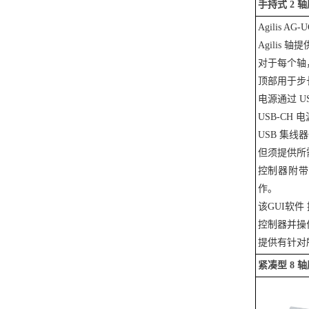
手持式 2 
Agilis A
Agilis
对于每个轴，
顶部用于步
电源通过 U
USB-CH 
USB 集
但须提供所
控制器附带
作。
该GUI软件 
控制器并操作
提供有针对所有功
紧凑型 8 