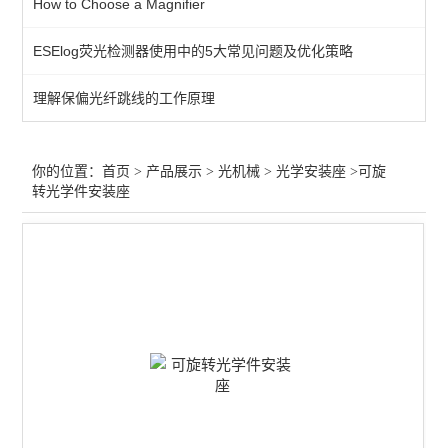
How to Choose a Magnifier
光学平台
ESElog荧光检测器使用中的5大常见问题及优化策略
位移台
理解保偏光纤跳线的工作原理
零件
光阑针孔
你的位置：
首页
>
产品展示
>
光机械
>
光学安装座
>可旋
转光学件安装座
支架
转轮
旋转台
固定器
光学安装座
适配器