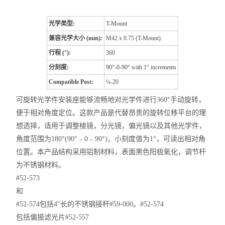
光学类型:
T-Mount
兼容光学大小 (mm):
M42 x 0.75 (T-Mount)
行程 (°):
360
分刻度:
90°-0-90° with 1° increments
Compatible Post:
¼-20
可旋转光学件安装座能够流畅地对光学件进行360°手动旋转，
便于相对角度定位。这款产品是代替昂贵的旋转位移平台的理
想选择，适用于调整棱镜，分光镜，偏光镜以及其他光学件，
角度范围为180°(90°﹣0﹣90°)，小刻度值为1°，可读出相对角
位置。本产品结构采用铝制材料，表面黑色阳极氧化，调节杆
为不锈钢材料。
#52-573
和
#52-574包括4"长的不锈钢接杆#59-000。#52-574
包括偏振滤光片#52-557