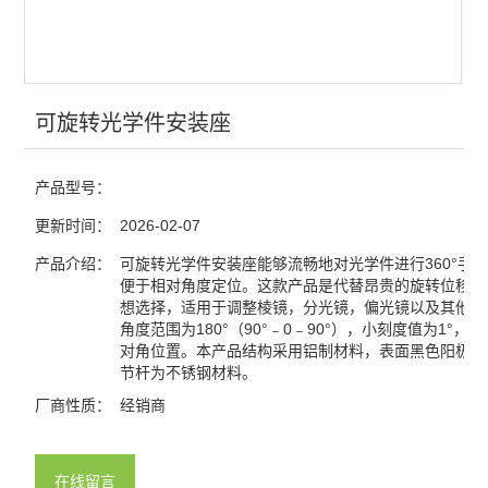
查看全部 >>
可旋转光学件安装座
产品型号：
更新时间：
2026-02-07
产品介绍：
可旋转光学件安装座能够流畅地对光学件进行360°手
便于相对角度定位。这款产品是代替昂贵的旋转位移平
想选择，适用于调整棱镜，分光镜，偏光镜以及其他光
角度范围为180°（90°﹣0﹣90°），小刻度值为1°，
对角位置。本产品结构采用铝制材料，表面黑色阳极氧
节杆为不锈钢材料。
厂商性质：
经销商
在线留言