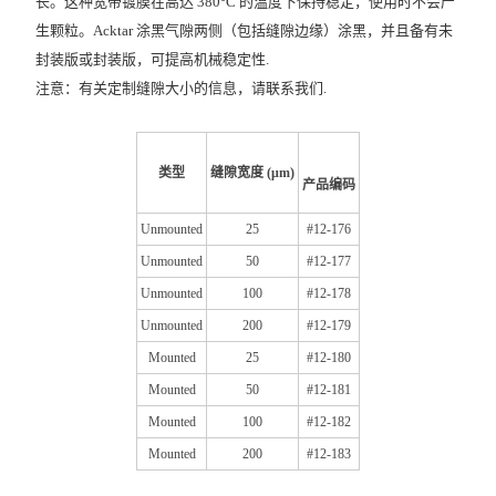
长。这种宽带镀膜在高达 380°C 的温度下保持稳定，使用时不会产
生颗粒。
Acktar
涂黑气隙两侧（包括缝隙边缘）涂黑，并且
备有未
封装版或封装版，可提高机械稳定性.
注意：有关定制缝隙大小的信息，请联系我们.
类型
缝隙宽度 (
μm
)
产品编码
Unmounted
25
#12-176
Unmounted
50
#12-177
Unmounted
100
#12-178
Unmounted
200
#12-179
Mounted
25
#12-180
Mounted
50
#12-181
Mounted
100
#12-182
Mounted
200
#12-183