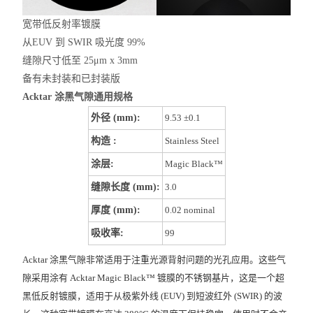
宽带低反射率镀膜
从EUV 到 SWIR 吸光度 99%
缝隙尺寸低至 25μm x 3mm
备有未封装和已封装版
Acktar
涂黑气隙通用规格
外径 (mm):
9.53 ±0.1
构造 :
Stainless Steel
涂层:
Magic Black™
缝隙长度 (mm):
3.0
厚度 (mm):
0.02 nominal
吸收率:
99
Acktar
涂黑气隙非常适用于注重光源背
射问题
的光孔应用。这些气
隙采用涂有
Acktar
Magic Black™ 镀膜的不锈钢基片，这是一个
超
黑低
反射镀膜，适用于从
极
紫外线 (EUV)
到短波红外 (SWIR) 的波