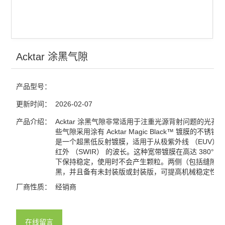
查看全部 >>
Acktar 涂黑气隙
产品型号：
更新时间：
2026-02-07
产品介绍：
Acktar 涂黑气隙非常适用于注重光源背射问题的光孔
些气隙采用涂有 Acktar Magic Black™ 镀膜的不锈
是一个超黑低反射镀膜，适用于从极紫外线 （EUV） 
红外 （SWIR） 的波长。这种宽带镀膜在高达 380°C
下保持稳定，使用时不会产生颗粒。两侧（包括缝隙边
黑，并且备有未封装版或封装版，可提高机械稳定性.
厂商性质：
经销商
在线留言