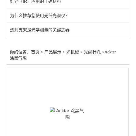
红外（IR）应用的正确材料
光学平台
为什么推荐您使用光纤光谱仪？
位移台
透射支架是光学测量的关键之器
零件
光阑针孔
你的位置：
首页
>
产品展示
>
光机械
>
光阑针孔
>Acktar
涂黑气隙
支架
转轮
旋转台
固定器
光学安装座
适配器