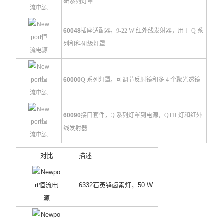
研系列灯罩
60048
插座适配器，9-22 W 红外线发射器，用于 Q 系
列和
科研级
灯罩
60000
Q 系列灯罩，可调节反射镜和多 4
个
聚光透镜
60090
接口套件，Q 系列灯罩到电源，QTH 灯和红外
线发射器
对比
描述
6332石英钨卤素灯，50 W