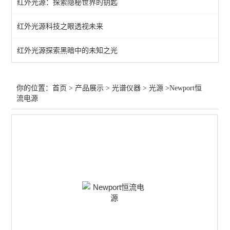
红外光源：探索隐秘世界的钥匙
拉曼检测
红外光源科技之眼透视未来
拉曼探头
红外光源探索黑暗中的未知之光
采样附件
光纤光谱仪
你的位置：
首页
>
产品展示
>
光谱仪器
>
光源
>Newport恒
流电源
拉曼光谱仪
荧光检测
查看全部 >>