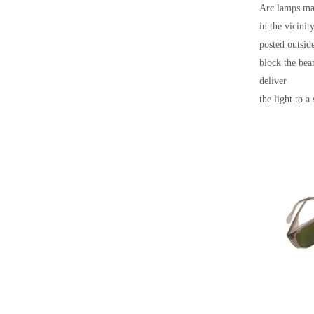
Arc lamps may
in the vicinit
posted outsid
block the bea
deliver
the light to 