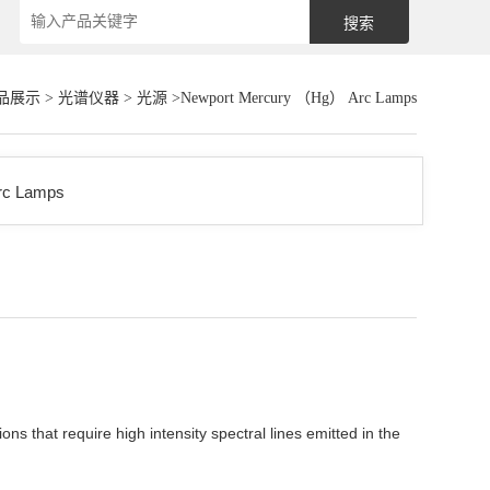
品展示
>
光谱仪器
>
光源
>Newport Mercury （Hg） Arc Lamps
 that require high intensity spectral lines emitted in the