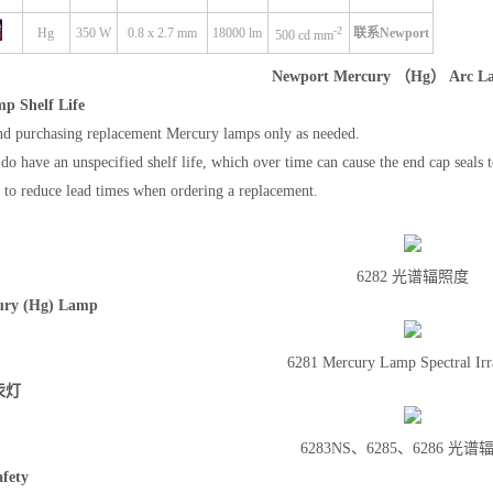
-2
Hg
350 W
0.8 x 2.7 mm
18000 lm
联系Newport
500 cd mm
Newport Mercury （Hg） Arc L
p Shelf Life
 purchasing replacement Mercury lamps only as needed.
do have an unspecified shelf life, which over time can cause the end cap seals
k to reduce lead times when ordering a replacement.
6282 光谱辐照度
ury (Hg)
Lamp
6281 Mercury Lamp Spectral Irr
 汞灯
6283NS、6285、6286 光
fety