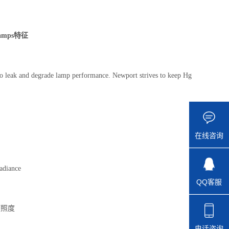
amps
特征
 to leak and degrade lamp performance. Newport strives to keep Hg
在线咨询
adiance
QQ客服
谱辐照度
电话咨询