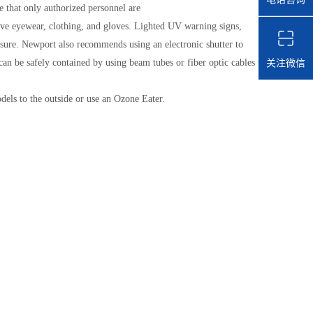
 that only authorized personnel are
ive eyewear, clothing, and gloves. Lighted UV warning signs,
osure. Newport also recommends using an electronic shutter to
关注微信
can be safely contained by using beam tubes or fiber optic cables to
dels to the outside or use an Ozone Eater.