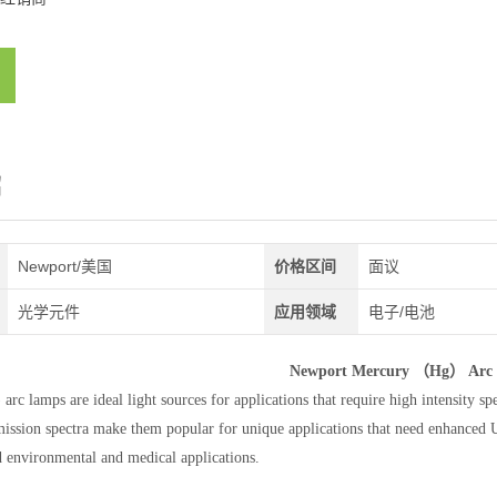
绍
Newport/美国
价格区间
面议
光学元件
应用领域
电子/电池
Newport Mercury （Hg） Arc
rc lamps are ideal light sources for applications that require high intensity spe
ssion spectra make them popular for unique applications that need enhanced 
d environmental and medical applications.