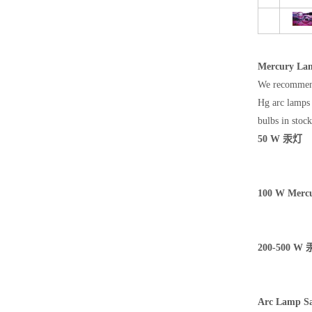
Mercury Lam
We recommend
Hg arc lamps 
bulbs in stoc
50 W 汞灯
100 W Merc
200-500 W
Arc Lamp Sa