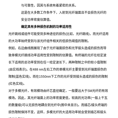
与可靠性，因其与系统有着紧密的关系。
这是在大多数工作条件下，入射到光纤端面且不会损伤光纤的
安全功率密度估算值。
确定具有多种损伤机制的功率适用性
光纤跳线或组件可能受到多种途径的损伤(比如，光纤跳线)，而光纤适用
的大功率始终受到与该光纤组件相关的低损伤阈值的限制。
例如，右边曲线图展现了由于光纤端面损伤和光学接头造成的损伤而导
致单模光纤跳线功率适用性受到限制的估算值。有终端的光纤在给定波
长下适用的总功率受到在任一给定波长下，两种限制之中的较小值限制
(由实线表示)。在488 nm左右工作的单模光纤主要受到光纤端面损伤的
限制(蓝色实线)，而在1550nm下工作的光纤受到接头造成的损伤的限制
(红色实线)。
对于多模光纤，有效模场由纤芯直径确定，一般要远大于SM光纤的有效
模场。因此，其光纤端面上的功率密度更低，较高的光功率(一般上千瓦
的数量级)可以无损伤地耦合到光纤中(图中未显示)。而插芯/接头终端的
损伤限制保持不变，这样，多模光纤的大适用功率就会受到插芯和接头