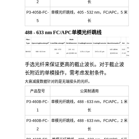
2
长
P3-405B-FC-
单模光纤跳线，405 - 532 nm，FC/APC，5 米
5
长
488 - 633 nm FC/APC
单模光纤跳线
Fiber
Mode
a
a
b
Type
OperatingWavelength
CutoffWavelength
FieldDiameter
CladdingDiameter
CoatingDiameter
MaxAttenuation
NA
Connectors
FC/APC 2.0
350 - 470
2.8 - 4.1
≤50 dB/km
0.10
SM450
488 - 633 nm
125
± 1.0 µm
245
± 15 µm
mm Narrow
m
nm
µm @ 488 nm
@ 488 nm
- 0.14
Key30126A3
手选光纤来保证更高的截止波长。对于截止波
长附近的单模操作，需考虑发射条件。
大衰减度数据针对的是无端接头的光纤。
产品型号
公英制通用
P3-460B-FC-
单模光纤跳线，488 - 633 nm，FC/APC，1 米
1
长
P3-460B-FC-
单模光纤跳线，488 - 633 nm，FC/APC，2 米
2
长