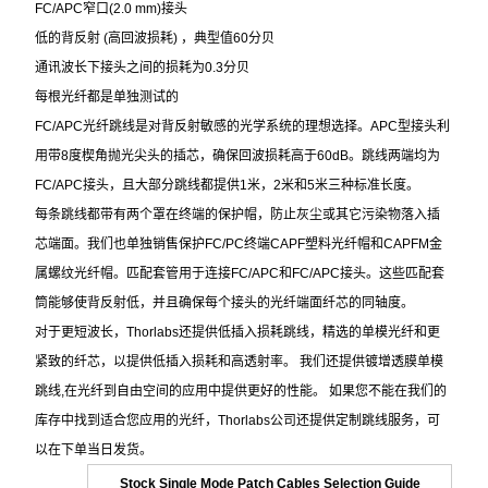
FC/APC
窄口(2.0 mm)接头
低的背反射 (高回波损耗) ，典型值60分贝
通讯波长下接头之间的损耗为0.3分贝
每根光纤都是单独测试的
FC/APC
光纤跳线是对背反射敏感的光学系统的理想选择。APC型接头利
用带8度楔角抛光尖头的插芯，确保回波损耗高于60dB。跳线两端均为
FC/APC接头，且大部分跳线都提供1米，2米和5米三种标准长度。
每条跳线都带有两个罩在终端的保护帽，防止灰尘或其它污染物落入插
芯端面。我们也单独销售保护FC/PC终端CAPF塑料光纤帽和CAPFM金
属螺纹光纤帽。匹配套管用于连接FC/APC和FC/APC接头。这些匹配套
筒能够使背反射低，并且确保每个接头的光纤端面纤芯的同轴度。
对于更短波长，Thorlabs还提供低插入损耗跳线，精选的单模光纤和更
紧致的纤芯，以提供低插入损耗和高透射率。 我们还提供镀增透膜单模
跳线,在光纤到自由空间的应用中提供更好的性能。 如果您不能在我们的
库存中找到适合您应用的光纤，Thorlabs公司还提供定制跳线服务，可
以在下单当日发货。
Stock Single Mode Patch Cables Selection Guide