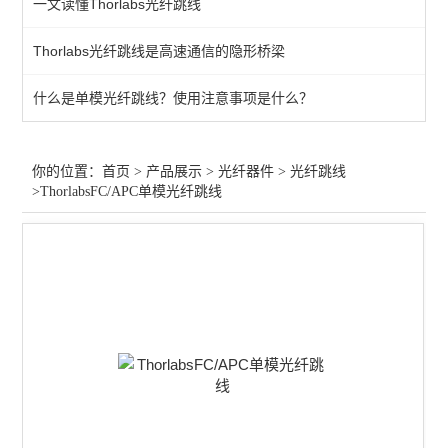
一文读懂Thorlabs光纤跳线
光纤准直器
Thorlabs光纤跳线是高速通信的隐形桥梁
液芯光导
什么是单模光纤跳线？使用注意事项是什么？
光纤光栅
光纤探头
你的位置：
首页
>
产品展示
>
光纤器件
>
光纤跳线
>ThorlabsFC/APC单模光纤跳线
多模光纤
光纤跳线
查看全部 >>