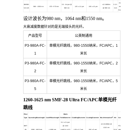
FC/APC 2.0
SM980-
5.3 - 6.4 µm @
≤2.0 dB/km
0.13 -
980 - 1550 nm
870 - 970 nm
125
± 1.0 µm
245
± 15 µm
mm Narrow
m
5.8-125
980 nm
@ 980 nm
0.15
Key30126A3
设计波长为980 nm，1064 nm和1550 nm。
大衰减度数据针对的是无端接头的光纤。
产品型号
公英制通用
P3-980A-FC-
单模光纤跳线，980-1550纳米，FC/APC，1
1
米长
P3-980A-FC-
单模光纤跳线，980-1550纳米，FC/APC，2
2
米长
P3-980A-FC-
单模光纤跳线，980-1550纳米，FC/APC，5
5
米长
1260-1625 nm SMF-28 Ultra FC/APC
单模光纤
跳线
Fiber
Mode
a
Type
OperatingWavelength
CutoffWavelength
FieldDiameter
CladdingDiameter
CoatingDiameter
MaxAttenuation
NA
Connectors
9.2
± 0.4 µm
≤0.32 dB/km @
SMF-
@ 1310
FC/APC 2.0
1310 nm
28
1260 - 1625 nm
<1260 nm
nm10.4 ± 0.5
125
± 0.7 µm
242
± 5 µm
0.14
mm Narrow
m