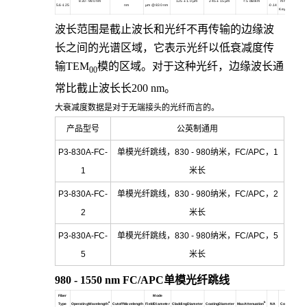
830 - 980 nm
125
± 1.0 µm
245
± 15 µm
< 5 dB/km
mm Narrow
m
5.6-125
nm
µm @ 830 nm
-0.14
Key30126A3
波长范围是截止波长和光纤不再传输的边缘波
长之间的光谱区域，它表示光纤以低衰减度传
输TEM
模的区域。对于这种光纤，边缘波长通
00
常比截止波长长200 nm。
大衰减度数据是对于无端接头的光纤而言的。
产品型号
公英制通用
P3-830A-FC-
单模光纤跳线，830 - 980纳米，FC/APC，1
1
米长
P3-830A-FC-
单模光纤跳线，830 - 980纳米，FC/APC，2
2
米长
P3-830A-FC-
单模光纤跳线，830 - 980纳米，FC/APC，5
5
米长
980 - 1550 nm FC/APC
单模光纤跳线
Fiber
Mode
a
b
Type
OperatingWavelength
CutoffWavelength
FieldDiameter
CladdingDiameter
CoatingDiameter
MaxAttenuation
NA
Connectors