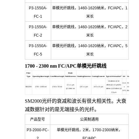
P3-1550A-
单模光纤跳线，1460-1620纳米，FC/APC，1
FC-1
米长
P3-1550A-
单模光纤跳线，1460-1620纳米，FC/APC，2
FC-2
米长
P3-1550A-
单模光纤跳线，1460-1620纳米，FC/APC，5
FC-5
米长
1700 - 2300 nm FC/APC
单模光纤跳线
Fiber
Mode
a
Type
OperatingWavelength
CutoffWavelength
FieldDiameter
CladdingDiameter
CoatingDiameter
Typical Attenuation
NA
Connectors
20 dB/km (0.02
0.12
FC/APC 2.0
13
± 1 µm
dB/m) @ 1.9 µm250
SM2000
1700 - 2300 nm
1750
± 50 nm
125
± 1 µm
245
± 10 µm
±
mm Narrow
m
@ 1996 nm
dB/km (0.25 dB/m) @
0.01
Key30126A3
2.3 µm
SM2000
光纤的衰减和波长有很大相关性。大衰
减数据针对的是无端接头的光纤。
产品型号
公英制通用
P3-2000-FC-
单模光纤跳线，2米，1700-2300纳米，
2
FC/APC