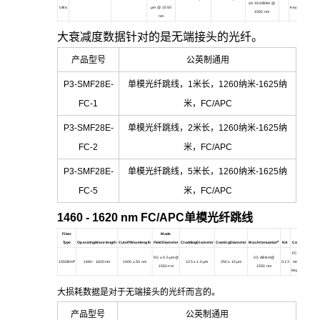
≤0.18 dB/km @
Ultra
µm @ 1550
Key30126A3
1550 nm
nm
大衰减度数据针对的是无端接头的光纤。
产品型号
公英制通用
P3-SMF28E-
单模光纤跳线，1米长，1260纳米-1625纳
FC-1
米，FC/APC
P3-SMF28E-
单模光纤跳线，2米长，1260纳米-1625纳
FC-2
米，FC/APC
P3-SMF28E-
单模光纤跳线，5米长，1260纳米-1625纳
FC-5
米，FC/APC
1460 - 1620 nm FC/APC
单模光纤跳线
Fiber
Mode
a
Type
OperatingWavelength
CutoffWavelength
FieldDiameter
CladdingDiameter
CoatingDiameter
MaxAttenuation
NA
Connectors
FC/APC 2.0
9.5
± 0.5 µm@
0.5 dB/km@
1550BHP
1460 - 1620 nm
1400
± 50 nm
125
± 1.0 µm
250
± 15 µm
0.13
mm Narrow
m
1550 nm
1550 nm
Key30126A3
大损耗数据是对于无端接头的光纤而言的。
产品型号
公英制通用