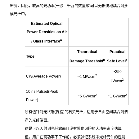
密度，因此，较高的光功率(一般上千瓦的数量级)可以无损伤地耦合到多
模光纤中。
Estimated Optical
Power Densities on Air
a
/ Glass Interface
Theoretical
Practical
Type
b
c
Damage Threshold
Safe Level
~250
2
CW(Average Power)
~1 MW/cm
2
kW/cm
10 ns Pulsed(Peak
2
2
~5 GW/cm
~1 GW/cm
Power)
所有值针对无终端(裸露)的石英光纤，适用于自由空间耦合到洁
净的光纤端面。
这是可以入射到光纤端面且没有损伤风险的大功率密度估算
值。用户在高功率下工作前，必须验证系统中光纤元件的性能