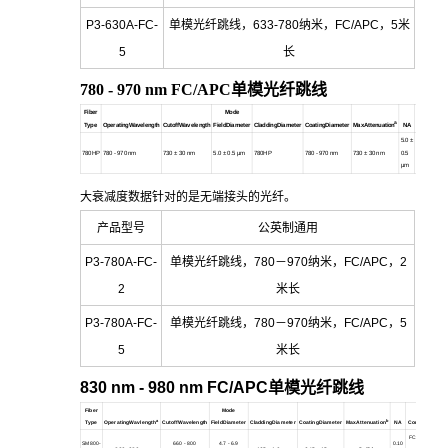
P3-630A-FC-
单模光纤跳线，633-780纳米，FC/APC，5米
5
长
780 - 970 nm FC/APC
单模光纤跳线
Fiber
Mode
a
Type
OperatingWavelength
CutoffWavelength
FieldDiameter
CladdingDiameter
CoatingDiameter
MaxAttenuation
NA
Connectors
5.0
±
780HP
780 - 970 nm
730
± 30 nm
5.0
± 0.5 µm
780HP
780 - 970 nm
730
± 30 nm
0.5
780HP
µm
大衰减度数据针对的是无端接头的光纤。
产品型号
公英制通用
P3-780A-FC-
单模光纤跳线，780－970纳米，FC/APC，2
2
米长
P3-780A-FC-
单模光纤跳线，780－970纳米，FC/APC，5
5
米长
830 nm - 980 nm FC/APC
单模光纤跳线
Fiber
Mode
a
b
Type
OperatingWavlength
CutoffWavelength
FieldDiameter
CladdingDiameter
CoatingDiameter
MaxAttenuation
NA
Connectors
FC/APC 2.0
SM800-
660 - 800
4.7 - 6.9
0.10