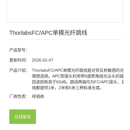
ThorlabsFC/APC单模光纤跳线
产品型号：
更新时间：
2026-02-07
产品介绍：
ThorlabsFC/APC单模光纤跳线是对背反射敏感的光
理想选择。APC型接头利用带8度楔角抛光尖头的插芯
回波损耗高于60dB。跳线两端均为FC/APC接头，且
线都提供1米，2米和5米三种标准长度。
厂商性质：
经销商
在线留言