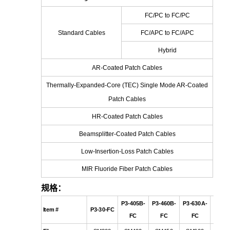
FC/PC to FC/PC
Standard Cables
FC/APC to FC/APC
Hybrid
AR-Coated Patch Cables
Thermally-Expanded-Core (TEC) Single Mode AR-Coated
Patch Cables
HR-Coated Patch Cables
Beamsplitter-Coated Patch Cables
Low-Insertion-Loss Patch Cables
MIR Fluoride Fiber Patch Cables
规格：
P3-405B-
P3-460B-
P3-630A-
P3-78
Item #
P3-30-FC
FC
FC
FC
FC