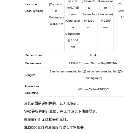
@ 980
(Connector
(Connector
Insertion
(Connector
(Connector 
nm0.7 dB
to
to
Loss(Typical)
to
Connector)
Loss
Connector)
Connector)
Connector)
2000 nm
(Connector
@ 1310
@ 1550
@ 830 nm
to
nm
nm
Connector)
@ 1064
nm
Return Loss
60 dB
Connectors
FC/APC 2.0 mm Narrow Key30126A3
1 m (for items ending in -1)2 m (for items ending in -2)5 m (for i
e
Length
ending in -5)
Protective
Ø3 mm, YellowFT030-Y
Jacketing
波长范围是说明性的，且无法保证。
MFD
是标称的计算值，在工作波长下估算得到。
衰减度针对无端接头的光纤。
SM2000
光纤的衰减度与波长非常相关。