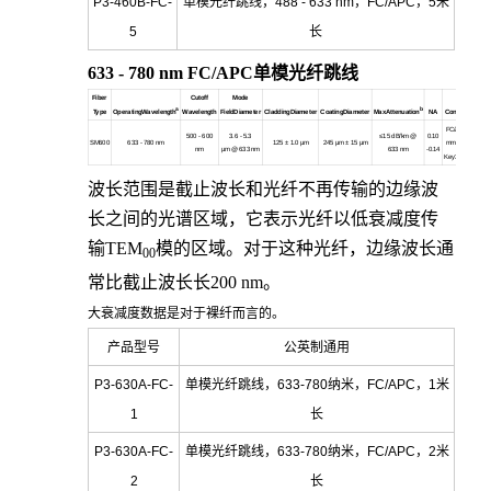
P3-460B-FC-
单模光纤跳线，488 - 633 nm，FC/APC，5米
5
长
633 - 780 nm FC/APC
单模光纤跳线
Fiber
Cutoff
Mode
a
b
Type
OperatingWavelength
Wavelength
FieldDiameter
CladdingDiameter
CoatingDiameter
MaxAttenuation
NA
Connectors
FC/APC 2.0
500 - 600
3.6 - 5.3
≤15 dB/km @
0.10
SM600
633 - 780 nm
125
± 1.0 µm
245 µm
± 15 µm
mm Narrow
m
nm
µm @ 633 nm
633 nm
-0.14
Key30126A3
波长范围是截止波长和光纤不再传输的边缘波
长之间的光谱区域，它表示光纤以低衰减度传
输TEM
模的区域。对于这种光纤，边缘波长通
00
常比截止波长长200 nm。
大衰减度数据是对于裸纤而言的。
产品型号
公英制通用
P3-630A-FC-
单模光纤跳线，633-780纳米，FC/APC，1米
1
长
P3-630A-FC-
单模光纤跳线，633-780纳米，FC/APC，2米
2
长