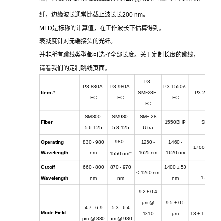
00
纤，边缘波长通常比截止波长长200 nm。
MFD
是标称的计算值，在工作波长下估算得到。
衰减度针对无端接头的光纤。
并非所有跳线类型都可选择全部长度。关于定制长度的跳线，
请看我们的定制跳线页面。
P3-
P3-830A-
P3-980A-
P3-1550A-
Item #
SMF28E-
P3-2000-F
FC
FC
FC
FC
SM800-
SM980-
SMF-28
Fiber
1550BHP
SM2000
5.6-125
5.8-125
Ultra
980 -
Operating
830 - 980
1260 -
1460 -
1700 - 2300
a
Wavelength
nm
1625 nm
1620 nm
1550 nm
Cutoff
660 - 800
870 - 970
1400
± 50
< 1260 nm
1700 nm
Wavelength
nm
nm
nm
9.2
± 0.4
µm @
9.5
± 0.5
4.7 - 6.9
5.3 - 6.4
Mode Field
1310
µm
13
± 1 µm @ 
µm @ 830
µm @ 980