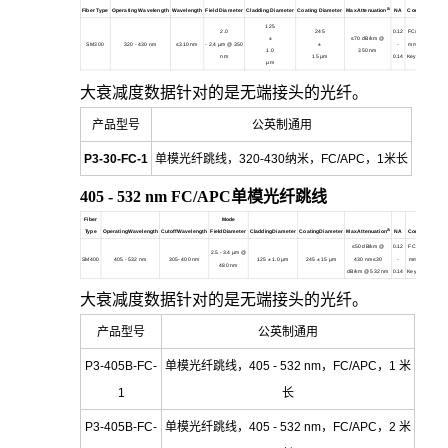
a
Fiber Type
Operating Wavelength
Wavelength
Field Diameter
Cladding Diameter
Coating Diameter
MaxAttenuation
NA
Connectors
125
2.0
245
0.12
FC/APC 2.0
±
≤70 dB/km @
SM300
320 - 430 nm
≤310 nm
- 2.4 µm @ 350
±
-
mm Narrow
m
1.0
350 nm
nm
15 µm
0.14
Key30126A3
µm
大衰减度数据针对的是无端接头的光纤。
产品型号
公英制通用
P3-30-FC-1
单模光纤跳线，320-430纳米，FC/APC，1米长
405 - 532 nm FC/APC
单模光纤跳线
Fiber
Mode
a
Type
OperatingWavelength
CutoffWavelength
FieldDiameter
CladdingDiameter
CoatingDiameter
MaxAttenuation
NA
Connectors
≤50 dB/km @
0.12
FC/APC 2.0
2.5 - 3.4 µm @
SM400
405 - 532 nm
305- 400 nm
125
± 1.0 µm
245
± 15 µm
430 nm≤30
-
mm Narrow
m
480 nm
dB/km @ 532 nm
0.14
Key30126A3
大衰减度数据针对的是无端接头的光纤。
产品型号
公英制通用
P3-405B-FC-
单模光纤跳线，405 - 532 nm，FC/APC，1 米
1
长
P3-405B-FC-
单模光纤跳线，405 - 532 nm，FC/APC，2 米