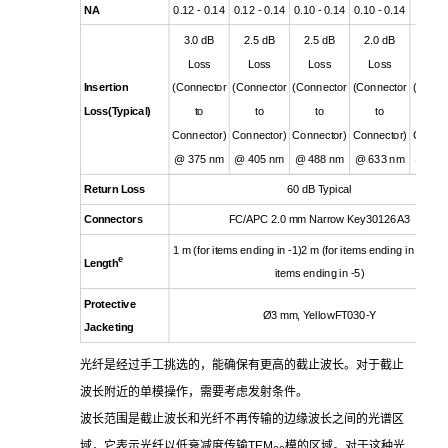
NA
0.12 - 0.14
0.12 - 0.14
0.10 - 0.14
0.10 - 0.14
0.1
3.0 dB
2.5 dB
2.5 dB
2.0 dB
1.5 
Loss
Loss
Loss
Loss
Los
Insertion
(Connector
(Connector
(Connector
(Connector
(Conne
Loss(Typical)
to
to
to
to
to
Connector)
Connector)
Connector)
Connector)
Connec
@ 375 nm
@ 405 nm
@ 488 nm
@ 633 nm
@ 780
Return Loss
60 dB Typical
Connectors
FC/APC 2.0 mm Narrow Key30126A3
1 m (for items ending in -1)2 m (for items ending in -2)5 m
e
Length
items ending in -5)
Protective
Ø3 mm, YellowFT030-Y
Jacketing
光纤是经过手工挑选的，能确保有更高的截止波长。对于截止
波长附近的单模操作，需要考虑发射条件。
波长范围是截止波长和光纤不再传输的边缘波长之间的光谱区
域，它表示光纤以低衰减度传输TEM
模的区域。对于这种光