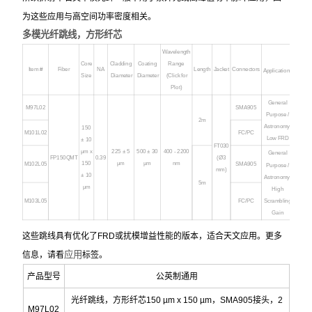
为这些应用与高空间功率密度相关。
多模光纤跳线，方形纤芯
Wavelength
Core
Cladding
Coating
Range
a
Item #
Fiber
NA
Length
Jacket
Connectors
Application
Size
Diameter
Diameter
(Click for
Plot)
General
M97L02
SMA905
Purpose /
2m
Astronomy:
150
M101L02
FC/PC
Low FRD
± 10
FT030
µm x
225
± 5
500
± 30
400 - 2200
General
FP150QMT
0.39
(Ø3
150
µm
µm
nm
M102L05
SMA905
Purpose /
mm)
± 10
Astronomy:
5m
µm
High
Scrambling
M103L05
FC/PC
Gain
这些跳线具有优化了FRD或扰模增益性能的版本，适合天文应用。更多
应用
信息，请看
标签。
产品型号
公英制通用
光纤跳线，方形纤芯150 µm x 150 µm，SMA905接头，2
M97L02