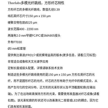
Thorlabs多模光纤跳线，方形纤芯
特性
方形纤芯的多模光纤跳线，数值孔径0.39
纯石英纤芯尺寸150 µm x 150 µm
硬聚合物包层Ø225 µm
波长范围400 - 2200 nm
两端有2.0 mm窄键FC/PC或SMA905接头
外有FT030
Ø3 mm
松套管
应用
提供焦比衰退(FRD)少或扰模增益高的版本(更多信息，请看
标签)
非常适合成像和天文光谱学应用
定制长度或接头配置，详情请联系技术支持
制造这些多模光纤跳线使用的是
150 µm x 150 µm
方形石英纤芯的光
纤，而不是圆形纤芯的光纤。纤芯的方形有助于光纤中的模式混合，从
而产生均匀的空间分布、正方形的光束形状以及平顶截面轮廓
(
在输出
端
)
。为了在远场距离保持方形的光束，需要使用准直器对纤芯成像
(
请看
右图
)
。该光束轮廓的形状还可以改善激光二极管或
LED
的耦合，因为它
们具有矩形发射面。