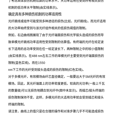
了考虑具体损伤机制估算的功率水平。大功率适用性受到所有相关损伤
机制的低功率水平限制(由实线表示)。
确定具有多种损伤机制的功率适用性
光纤跳线或组件可能受到多种途径的损伤(比如，光纤跳线)，而光纤适用
的大功率始终受到与该光纤组件相关的低损伤阈值的限制。
例如，右边曲线图展现了由于光纤端面损伤和光学接头造成的损伤而导
致单模光纤跳线功率适用性受到限制的估算值。有终端的光纤在给定波
长下适用的总功率受到在任一给定波长下，两种限制之中的较小值限制
(由实线表示)。在488 nm左右工作的单模光纤主要受到光纤端面损伤的
限制(蓝色实线)，而在1550
nm下工作的光纤受到接头造成的损伤的限制(红色实线)。
对于多模光纤，有效模场由纤芯直径确定，一般要远大于SM光纤的有效
模场。因此，其光纤端面上的功率密度更低，较高的光功率(一般上千瓦
的数量级)可以无损伤地耦合到光纤中(图中未显示)。而插芯/接头终端的
损伤限制保持不变，这样，多模光纤的大适用功率就会受到插芯和接头
终端的限制。
请注意，曲线上的值只是在合理的操作和对准步骤几乎不可能造成损伤