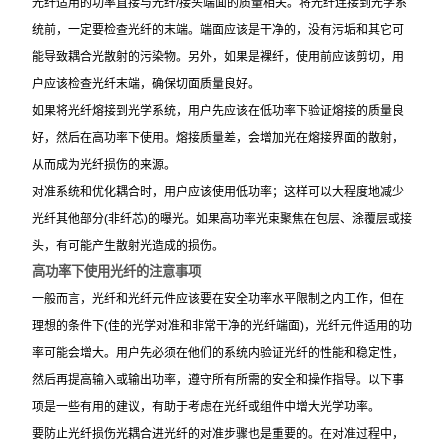
光纤适用的功率直接与光纤/接头端面的质量相关。将光纤连接到光学系
统前，一定要检查光纤的末端。端面应该是干净的，没有污垢和其它可
能导致耦合光散射的污染物。另外，如果是裸纤，使用前应该剪切，用
户应该检查光纤末端，确保切面质量良好。
如果将光纤熔接到光学系统，用户先应该在低功率下验证熔接的质量良
好，然后在高功率下使用。熔接质量差，会增加光在熔接界面的散射，
从而成为光纤损伤的来源。
对准系统和优化耦合时，用户应该使用低功率；这样可以大程度地减少
光纤其他部分(非纤芯)的曝光。如果高功率光束聚焦在包层、涂覆层或接
头，有可能产生散射光造成的损伤。
高功率下使用光纤的注意事项
一般而言，光纤和光纤元件应该要在安全功率水平限制之内工作，但在
理想的条件下(佳的光学对准和非常干净的光纤端面)，光纤元件适用的功
率可能会增大。用户先必须在他们的系统内验证光纤的性能和稳定性，
然后再提高输入或输出功率，遵守所有所需的安全和操作指导。以下事
项是一些有用的建议，有助于考虑在光纤或组件中增大光学功率。
要防止光纤损伤光耦合进光纤的对准步骤也是重要的。在对准过程中，