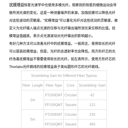
扰模增益
恒星光谱学中也使用多模光纤。观察到的恒星的细微运动会导
致所测光谱的变化，这是一种测量噪声的来源。加强扰模可以降低光纤
对这些波动的灵敏度。"扰模增益"可以量化光纤对这些扰动的灵敏度，被
定义为光纤输入端点光源的位移与光纤输出端所测光束位移的比值。扰
模增益值越高，表示点光源波动对光纤输出的影响越小。
有好几种方法可以改善光纤中的扰模增益。一般而言，使用较长的光纤
可以提高扰模增益，但是，光纤的总透射率也会降低。而方形纤芯的光
纤改善扰模增益不需要使用较长的光纤。如左表所示，使用方形纤芯的
Thorlabs光纤跳线的扰模增益高于类似圆形纤芯的光纤跳线。
Scrambling Gain for Different Fiber Typesa
Fiber Length
Fiber Type
Core
Scrambling Gain
FT200EMT
Circular
42
2m
FP150QMT
Square
121
FT200EMT
Circular
235
5m
FP150QMT
Square
465