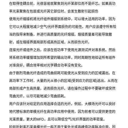
在取得佳耦合前，光很容易就聚焦到光纤某部位而不是纤芯。如果高功
率光束聚焦在包层或光纤其它部位时，会发生散射引起损伤
使用光纤熔接机将光纤组件熔接到系统中，可以增大适用的功率，因为
它可以大程度地减少空气/光纤界面损伤的可能性。用户应该遵守所有恰
当的指导来制备，并进行高质量的光纤熔接。熔接质量差可能导致散
射，或在熔接界面局部形成高热区域，从而损伤光纤。
连接光纤或组件之后，应该在低功率下使用光源测试并对准系统。然后
将系统功率缓慢增加到所希望的输出功率，同时周期性地验证所有组件
对准良好，耦合效率相对光学耦合功率没有变化。
由于剧烈弯曲光纤造成的弯曲损耗可能使光从受到应力的区域漏出。在
高功率下工作时，大量的光从很小的区域(受到应力的区域)逃出，从而在
局部形成产生高热量，进而损伤光纤。请在操作过程中不要破坏或突然
弯曲光纤，以尽可能地减少弯曲损耗。
用户应该针对给定的应用选择合适的光纤。例如，大模场光纤可以良好
地代替标准的单模光纤在高功率应用中使用，因为前者可以提供更佳的
光束质量，更大的MFD，且可以降低空气/光纤界面的功率密度。
阶跃折射率石英单模光纤一般不用于紫外光或高峰值功率脉冲应用，因