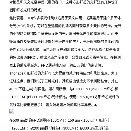
对恒星和天文光谱学感兴趣的客户，这种方形纤芯的光纤还有几种优于
圆形纤芯光纤的特点。
焦比衰退(FRD)少多模光纤跳线适用于天文应用，尤其常用于建立多天体
分光(MOS)系统，可以在望远镜的视场内同时观察多个天体的光谱。光纤
的小视场只能捕捉目标天体发出的光，周围天体产生的噪声很小。由于
微弯曲以及安装接头时终端对光纤产生的应力，光纤输出端的焦比(也就
是f/#)会低于输入端，而光束角度在输出端会变大。这种现象也就是所谓
的焦比衰退(FRD)，输出光束角度变宽，会导致光谱分辨率降低，在探测
器上的采光量减少。FRD通过输入f/#与输出f/#的比值来计算。
Thorlabs
方形纤芯的光纤可以大程度地减少终端应力和焦比衰退。为了
证明这点，我们测试了三种光纤，其终端由低应力环氧树脂粘合，并在
40 °C下经过4小时固化。如右图所示，与FT200EMT(Ø200 µm纤芯)和
FT300EMT(Ø300 µm 纤芯)光纤相比，使用FP150QMT方形纤芯光纤的
跳线焦比衰退更低(即，输入端与输出端的焦比差异更小)。
在530 nm处的FRD测量FP150QMT：150 µm x 150 µm方形纤芯
FT200EMT：Ø200 µm圆形纤芯FT300EMT：Ø300 µm圆形纤芯