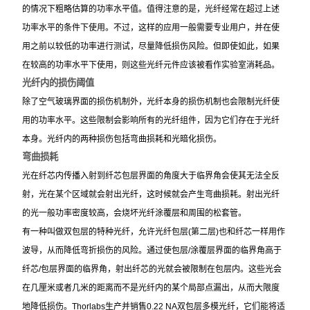
的情况下粗略估算的功率水平值。值得注意的是，光纤经常在超过上述
功率水平的条件下使用。不过，这样的应用一般需要专业用户，并在使
用之前以较低的功率进行测试，尽量降低损伤风险。但即使如此，如果
在较高的功率水平下使用，则这些光纤元件应该被看作实验室消耗品。
光纤内的损伤阈值
除了空气玻璃界面的损伤机制外，光纤本身的损伤机制也会限制光纤使
用的功率水平。这些限制会影响所有的光纤组件，因为它们存在于光纤
本身。光纤内的两种损伤包括弯曲损耗和光暗化损伤。
弯曲损耗
光在纤芯内传播入射到纤芯包层界面的角度大于临界角会使其无法全反
射，光在某个区域就会射出光纤，这时候就会产生弯曲损耗。射出光纤
的光一般功率密度较高，会烧坏光纤涂覆层和周围的松套管。
有一种叫做双包层的特种光纤，允许光纤包层(第二层)也和纤芯一样用作
波导，从而降低弯折损伤的风险。通过使包层/涂覆层界面的临界角高于
纤芯/包层界面的临界角，射出纤芯的光就会被限制在包层内。这些光会
在几厘米或者几米的距离而不是光纤内的某个局部点漏出，从而大限度
地降低损伤。Thorlabs生产并销售0.22 NA双包层多模光纤，它们能将适