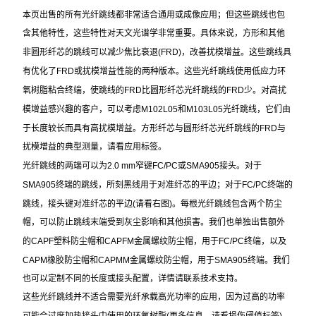
本页出售的所有光纤跳线都非常适合通用或成像应用；但这些跳线也包
含其他特性，这些特性对天文光谱学非常重要。具体来说，方形和其他
非圆形纤芯的跳线可以减少焦比衰退
(FRD)
，改善扰模增益。这些跳线具
有优化了
FRD
或扰模增益性能的两种版本。这些光纤跳线使用低应力环
氧树脂粘合终端，使跳线的
FRD
比圆形纤芯光纤跳线的
FRD
少。对高扰
模增益感兴趣的客户，可以考虑
M102L05
和
M103L05
光纤跳线，它们由
于长度较长而具有高扰模增益。方形纤芯与圆形纤芯光纤跳线的
FRD
与
扰模增益的典型测量，请看应用标签。
光纤跳线的两端可以为
2.0 mm
窄键
FC/PC
或
SMA905
接头。对于
SMA905
终端的跳线，所刻黑线用于对准纤芯的平边；对于
FC/PC
终端的
跳线，接头键对准纤芯的平边
(
请看右图
)
。每根光纤跳线包含两个防尘
帽，可以防止跳线末端受到灰尘影响和其他损害。我们也单独出售额外
的
CAPF
塑料防尘帽和
CAPFM
金属螺纹防尘帽，用于
FC/PC
终端，以及
CAPM
橡胶防尘帽和
CAPMM
金属螺纹防尘帽，用于
SMA905
终端。我们
也可以定制不同的长度或接头配置，详情请联系技术支持。
这些光纤跳线并不适合需要光纤承载高光功率的应用，因为过高的功率