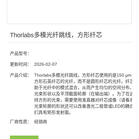
Thorlabs多模光纤跳线，方形纤芯
产品型号：
更新时间：
2026-02-07
产品介绍：
Thorlabs多模光纤跳线，方形纤芯使用的是150 µm x 15
方形石英纤芯的光纤，而不是圆形纤芯的光纤。纤芯的
助于光纤中的模式混合，从而产生均匀的空间分布、正
光束形状以及平顶截面轮廓（在输出端）。为了在远场
持方形的光束，需要使用准直器对纤芯成像（请看右图
光束轮廓的形状还可以改善激光二极管或LED的耦合，
们具有矩形发射面。
厂商性质：
经销商