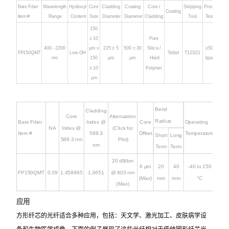
Bare Fiber
Wavelength
Hydroxyl
Core
Cladding
Coating
Core /
Stripping
Proof
Coating
Item #
Range
Content
Size
Diameter
Diameter
Cladding
Tool
Test
150
± 10
Pure
400 - 2200
µm x
225
± 5
500
± 30
Silica /
≥50
FP150QMT
Low OH
Tefzel
T12S21
nm
150
µm
µm
Hard
kpsi
± 10
Polymer
µm
Bend
Cladding
Core
Attenuation
Radius
Bare Fiber
Index @
Core
Operating
NA
Index @
(Click for
Item #
589.3
Offset
Temperature
Short
Long
589.3 nm
Plot)
nm
Term
Term
20 dB/km
6 µm
20
40
-40 to 150
FP150QMT
0.39
1.458965
1.3651
@ 803 nm
(Max)
mm
mm
°C
(Max)
应用
方形纤芯的光纤适合多种应用，包括：天文学、激光加工、皮肤病学设