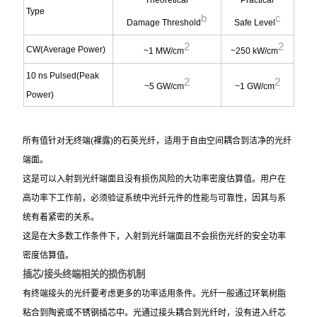
Type
b
c
Damage Threshold
Safe Level
2
2
CW(Average Power)
~1 MW/cm
~250 kW/cm
10 ns Pulsed(Peak
2
2
~5 GW/cm
~1 GW/cm
Power)
所有值针对无终端(裸露)的石英光纤，适用于自由空间耦合到洁净的光纤
端面。
这是可以入射到光纤端面且没有损伤风险的大功率密度估算值。用户在
高功率下工作前，必须验证系统中光纤元件的性能与可靠性，因其与系
统有着紧密的关系。
这是在大多数工作条件下，入射到光纤端面且不会损伤光纤的安全功率
密度估算值。
插芯
/
接头终端相关的损伤机制
有终端接头的光纤要考虑更多的功率适用条件。光纤一般通过环氧树脂
粘合到陶瓷或不锈钢插芯中。光通过接头耦合到光纤时，没有进入纤芯