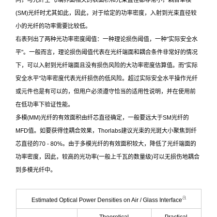
(SM)光纤时尤其如此，因此，对于给定的功率密度，入射到光束直径较
小的光纤的功率需要比较低。
右表列出了两种光功率密度阈值：一种理论损伤阈值，一种"实际安全水
平"。一般而言，理论损伤阈值代表在光纤端面和耦合条件非常好的情况
下，可以入射到光纤端面且没有损伤风险的大功率密度估算值。而"实际
安全水平"功率密度代表光纤损伤的低风险。超过实际安全水平操作光纤
或元件也是有可以的，但用户必须遵守恰当的适用性说明，并在使用前
在低功率下验证性能。
多模(MM)光纤的有效面积由纤芯直径确定，一般要远大于SM光纤的
MFD值。如要获得佳耦合效果，Thorlabs建议光束的光斑大小聚焦到纤
芯直径的70 - 80%。由于多模光纤的有效面积较大，降低了光纤端面的
功率密度，因此，较高的光功率(一般上千瓦的数量级)可以无损伤地耦合
到多模光纤中。
a
Estimated Optical Power Densities on Air / Glass Interface
Theoretical
Practical