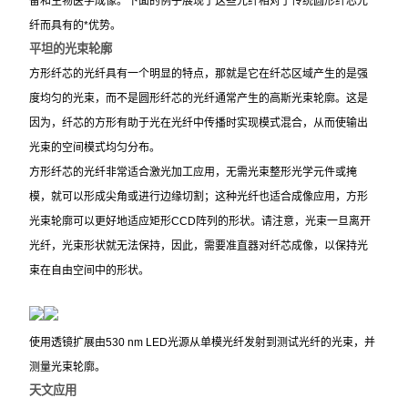
备和生物医学成像。下面的例子展现了这些光纤相对于传统圆形纤芯光
纤而具有的*优势。
平坦的光束轮廓
方形纤芯的光纤具有一个明显的特点，那就是它在纤芯区域产生的是强
度均匀的光束，而不是圆形纤芯的光纤通常产生的高斯光束轮廓。这是
因为，纤芯的方形有助于光在光纤中传播时实现模式混合，从而使输出
光束的空间模式均匀分布。
方形纤芯的光纤非常适合激光加工应用，无需光束整形光学元件或掩
模，就可以形成尖角或进行边缘切割；这种光纤也适合成像应用，方形
光束轮廓可以更好地适应矩形CCD阵列的形状。请注意，光束一旦离开
光纤，光束形状就无法保持，因此，需要准直器对纤芯成像，以保持光
束在自由空间中的形状。
使用透镜扩展由530 nm LED光源从单模光纤发射到测试光纤的光束，并
测量光束轮廓。
天文应用