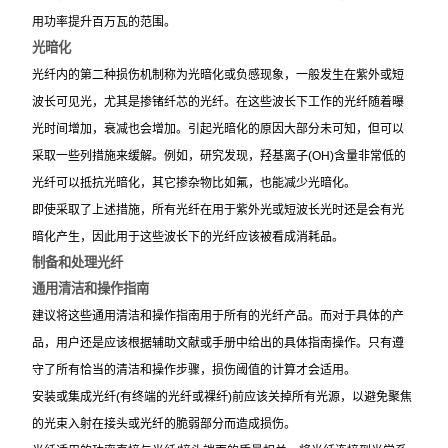
用功率提升百万瓦的范围。
光暗化
光纤内的第二种损伤机制称为光暗化或负感现象，一般发生在紫外或短
波长可见光，尤其是掺锗纤芯的光纤。在这些波长下工作的光纤随着曝
光时间增加，衰减也会增加。引起光暗化的原因大部分未可知，但可以
采取一些列措施来缓解。例如，研究发现，羟基离子(OH)含量非常低的
光纤可以抵抗光暗化，其它掺杂物比如氟，也能减少光暗化。
即使采取了上述措施，所有光纤在用于紫外光或短波长光时还是会有光
暗化产生，因此用于这些波长下的光纤应该被看成消耗品。
制备和处理光纤
通用清洁和操作指南
建议将这些通用清洁和操作指南用于所有的光纤产品。而对于具体的产
品，用户还是应该根据辅助文献或手册中给出的具体指南操作。只有遵
守了所有恰当的清洁和操作步骤，损伤阈值的计算才会适用。
安装或集成光纤(有终端的光纤或裸纤)前应该关掉所有光源，以避免聚焦
的光束入射在接头或光纤的脆弱部分而造成损伤。