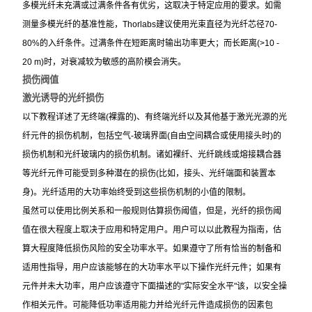
多模光纤未充满或过满条件各有优劣，这取决于特定应用的要求。如需
测量多模光纤的基准性能，Thorlabs建议使用光束直径为光纤芯径70-
80%的入纤条件。过满条件在短距离时输出功率更大；而长距离(>10 -
20 m)时，对衰减较为敏感的高阶模会消失。
损伤阀值
激光诱导的光纤损伤
以下教程详述了无终端(裸露的)、有终端光纤以及其他基于激光光源的光
纤元件的损伤机制，包括空气-玻璃界面(自由空间耦合或使用接头时)的
损伤机制和光纤玻璃内的损伤机制。诸如裸纤、光纤跳线或熔接耦合器
等光纤元件可能受到多种潜在的损伤(比如，接头、光纤端面和装置本
身)。光纤适用的大功率始终受到这些损伤机制的小值的限制。
虽然可以使用比例关系和一般规则估算损伤阈值，但是，光纤的损伤阈
值在很大程度上取决于应用和特定用户。用户可以以此教程为指南，估
算大程度降低损伤风险的安全功率水平。如果遵守了所有恰当的制备和
适用性指导，用户应该能够在的大功率水平以下操作光纤元件；如果有
元件并未大功率，用户应该遵守下面描述的"实际安全水平"该，以安全操
作相关元件。可能降低功率适用能力并给光纤元件造成损伤的因素包