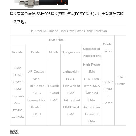
接头有黑色标记(SMA905接头)或对准键(FC/PC接头)，用于对准纤芯的
一条平边。
In-Stock Multimode Fiber Optic Patch Cable Selection
Step Index
Graded
Specialized
Index
Uncoated
Coated
Mid-IR
Optogenetics
Applications
High-Power
SMA
AR-Coated
Lightweight
SMA
FC/PC
Fiber
SMA
FC/PC
UHV, High-
FC/PC to
FC/PC
Bundles
HR-Coated
Fluoride
Lightweight
Temp. SMA
SMA
FC/PC
FC/PC
FC and
SMA
Armored
Square-
to
Beamsplitter-
SMA
Rotary Joint
SMA
Core
LC/PC
Coated
FC/PC and
Solarization-
FC/PC
FC/PC
SMA
Resistant
and SMA
SMA
规格：