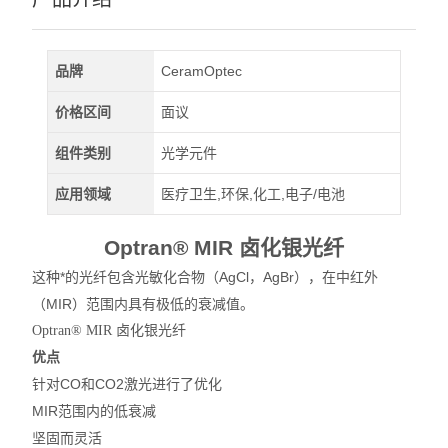
品牌
CeramOptec
价格区间
面议
组件类别
光学元件
应用领域
医疗卫生,环保,化工,电子/电池
Optran
®
MIR
卤化银光纤
这种*的光纤包含光敏化合物（AgCl，AgBr），在中红外
（MIR）范围内具有极低的衰减值。
Optran® MIR 卤化银光纤
优点
针对CO和CO2激光进行了优化
MIR
范围内的低衰减
坚固而灵活