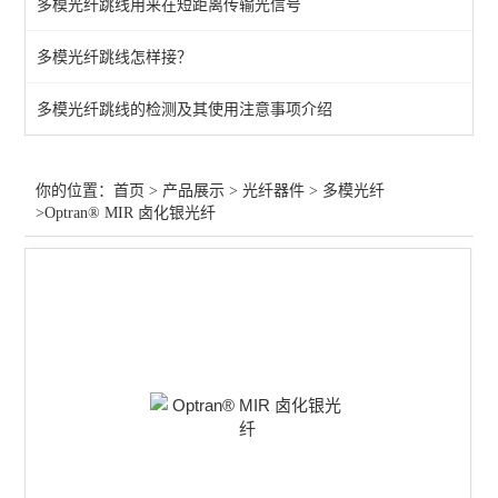
多模光纤跳线用来在短距离传输光信号
光纤准直器
多模光纤跳线怎样接？
液芯光导
多模光纤跳线的检测及其使用注意事项介绍
光纤光栅
光纤探头
你的位置：
首页
>
产品展示
>
光纤器件
>
多模光纤
>Optran® MIR 卤化银光纤
多模光纤
光纤跳线
查看全部 >>