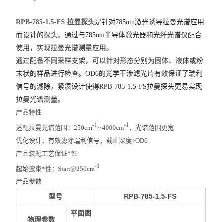
RPB-785-1.5-FS 拉曼探头
是针对785nm
激光诱导拉曼光谱应用
而设计的探头。通过与
785nm
半导体激光器和光纤光谱仪配合
使用，实现拉曼光谱测量应用。
通过配备不同采样支架，可以针对形态分别为固体、液体或粉
末状的样品进行检查。
OD6
的光学干涉滤光片有效保证了瑞利
信号的滤除，紧凑设计使得
RPB-785-1.5-FS
拉
曼
探头更易实现
拉曼光谱测量。
产品特性
-1
-1
适配拉曼光谱范围：250cm
~ 4000cm
，光谱范围更宽
优化设计，有效滤除瑞利信号，截止深度>OD6
产品装配工艺保证*性
-1
起始波束*性：Start@250cm
产品参数
型号
RPB-785-1.5-FS
平面图
物理参数