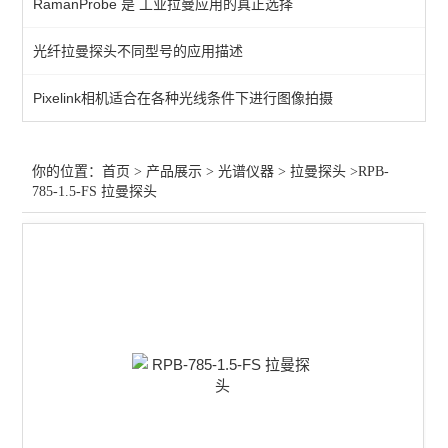
RamanProbe 是 工业拉曼应用的真正选择
拉曼检测
光纤拉曼探头不同型号的应用描述
拉曼探头
Pixelink相机适合在各种光线条件下进行图像拍摄
采样附件
光纤光谱仪
你的位置：
首页
>
产品展示
>
光谱仪器
>
拉曼探头
>RPB-
785-1.5-FS 拉曼探头
拉曼光谱仪
荧光检测
查看全部 >>