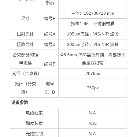
所示
主体：102×30×13 mm
尺寸
编号F
探棒：45 不锈钢材质
出射光纤
编号A
105um
芯径，VIS-NIR 波段
接收光纤
编号B
200um
芯径，VIS-NIR 波段
合束部分的铠
Φ8.5mm,PVC
黑色外铠，内部抹平
甲规格
金属双扣管
编号E
光纤（合束段)
2875px
光纤（分束
编号
750px
段）
C、D
设备参数
电线线束
N.A.
触发装置
N.A.
光路控制
N.A.