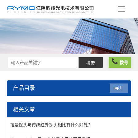
导
航
拨号
产品目录
展开
光谱仪器
相关文章
光谱分析仪
拉曼探头与传统红外探头相比有什么好处？
光源