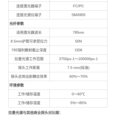
连接激光器端子
FC/PC
连接光谱仪端子
SMA905
光纤参数
适用激光器波长
785nm
8.5mm
护管可承受拉力
50N
785
瑞利散射截止深度
OD6
拉曼光谱工作范围
3750px-1
～100000px-1
探头工作距离
7.5 mm(
标准)
探头总体出射耦合效率
60%
～70%
环境参数
工作/储存温度
0
～60
℃
工作/储存湿度
5%
～85%
拉曼光谱与其他商业探头对比图：