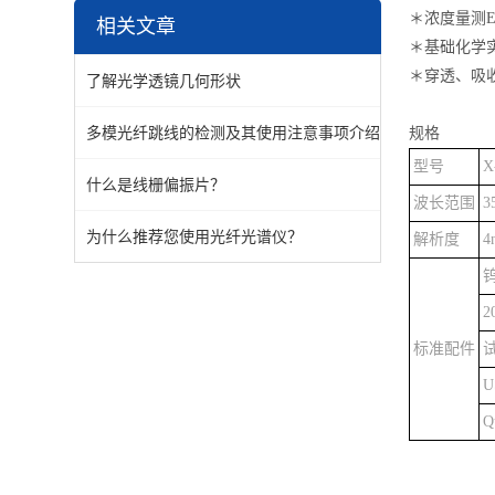
＊浓度量测E
相关文章
＊基础化学
＊穿透、吸
了解光学透镜几何形状
多模光纤跳线的检测及其使用注意事项介绍
规格
型号
X
什么是线栅偏振片？
波长范围
3
为什么推荐您使用光纤光谱仪？
解析度
4
钨
2
标准配件
试
Q