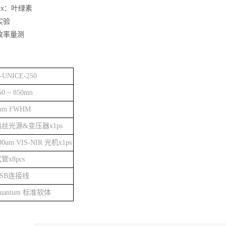
x：叶绿素
实验
收率量测
-UNICE-250
50 ~ 850nm
nm FWHM
丝光源&变压器x1ps
00um VIS-NIR 光机x1ps
管x8pcs
USB连接线
uantum 标准软体