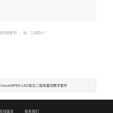
阿拉伯数字），如：三加四=7
：
Unice09PEK-LED发光二极体量测教学套件
在线留言
联系我们