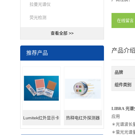
拉曼光谱仪
荧光检测
在线留言
查看全部 >>
产品介
推荐产品
品牌
组件类别
LIBRA 光
应用
Lumitek红外显示卡
热释电红外探测器
＊光谱波长
＊萤光光谱