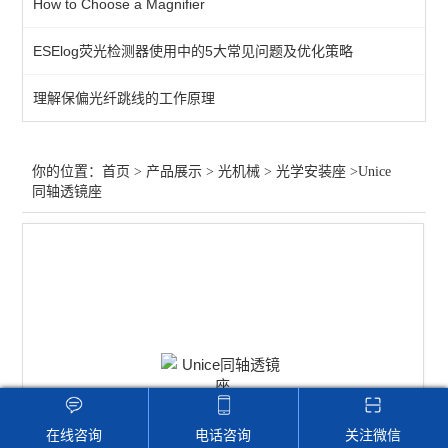
How to Choose a Magnifier
光学平台
ESElog荧光检测器使用中的5大常见问题及优化策略
位移台
理解保偏光纤跳线的工作原理
零件
光阑针孔
你的位置：
首页
>
产品展示
>
光机械
>
光学安装座
>Unice
同轴透镜座
支架
转轮
旋转台
固定器
光学安装座
适配器
在线咨询
电话咨询
关注微信